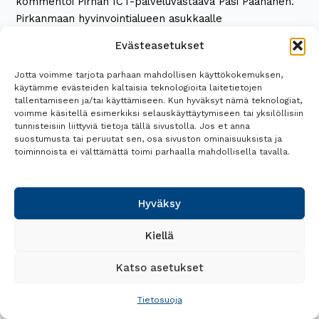
kommentoi Pirhan ICT-palveluvastaava Pasi Paananen.
Pirkanmaan hyvinvointialueen asukkaalle
puheentunnistuksen hyötynä asiakas- ja
Evästeasetukset
potilaskirjaukset ovat nopeammin tietojärjestelmissä ja
tarvittaessa siten käytettävissä jatkohoidon tai
Jotta voimme tarjota parhaan mahdollisen käyttökokemuksen,
asiakuuden hoidossa. Lisäksi sote-ammattilaisen
käytämme evästeiden kaltaisia teknologioita laitetietojen
tallentamiseen ja/tai käyttämiseen. Kun hyväksyt nämä teknologiat,
työaikaa vapautuu varsinaiseen asiakastyöhön ja
voimme käsitellä esimerkiksi selauskäyttäytymiseen tai yksilöllisiin
saatujen kokemusten perusteella puheentunnistuksella
tunnisteisiin liittyviä tietoja tällä sivustolla. Jos et anna
tuotetut kirjaukset ovat laadukkaampia.
suostumusta tai peruutat sen, osa sivuston ominaisuuksista ja
toiminnoista ei välttämättä toimi parhaalla mahdollisella tavalla.
Puheentunnistuksen webinaari tulossa syksyllä
Syksyllä tulossa webinaari, jossa keskustelemme
puheentunnistuksen käyttöönoton hyödyistä
Hyväksy
hyvinvointialueella ja käyttöönotossa opituista asioista.
Webinaari pidetään 30.10. klo 14. Lisätietoja webinaarista
Kiellä
tulossa myöhemmin.
Katso asetukset
Read More »
Tietosuoja