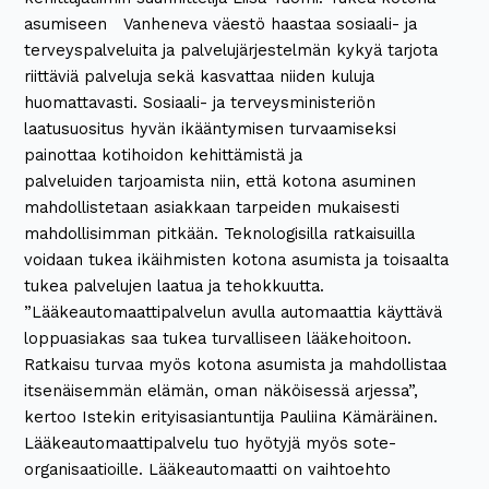
asumiseen Vanheneva väestö haastaa sosiaali- ja
terveyspalveluita ja palvelujärjestelmän kykyä tarjota
riittäviä palveluja sekä kasvattaa niiden kuluja
huomattavasti. Sosiaali- ja terveysministeriön
laatusuositus hyvän ikääntymisen turvaamiseksi
painottaa kotihoidon kehittämistä ja
palveluiden tarjoamista niin, että kotona asuminen
mahdollistetaan asiakkaan tarpeiden mukaisesti
mahdollisimman pitkään. Teknologisilla ratkaisuilla
voidaan tukea ikäihmisten kotona asumista ja toisaalta
tukea palvelujen laatua ja tehokkuutta.
”Lääkeautomaattipalvelun avulla automaattia käyttävä
loppuasiakas saa tukea turvalliseen lääkehoitoon.
Ratkaisu turvaa myös kotona asumista ja mahdollistaa
itsenäisemmän elämän, oman näköisessä arjessa”,
kertoo Istekin erityisasiantuntija Pauliina Kämäräinen.
Lääkeautomaattipalvelu tuo hyötyjä myös sote-
organisaatioille. Lääkeautomaatti on vaihtoehto