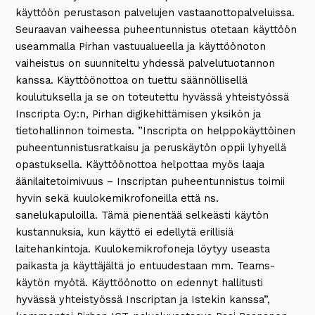
käyttöön perustason palvelujen vastaanottopalveluissa.
Seuraavan vaiheessa puheentunnistus otetaan käyttöön
useammalla Pirhan vastuualueella ja käyttöönoton
vaiheistus on suunniteltu yhdessä palvelutuotannon
kanssa. Käyttöönottoa on tuettu säännöllisellä
koulutuksella ja se on toteutettu hyvässä yhteistyössä
Inscripta Oy:n, Pirhan digikehittämisen yksikön ja
tietohallinnon toimesta. ”Inscripta on helppokäyttöinen
puheentunnistusratkaisu ja peruskäytön oppii lyhyellä
opastuksella. Käyttöönottoa helpottaa myös laaja
äänilaitetoimivuus – Inscriptan puheentunnistus toimii
hyvin sekä kuulokemikrofoneilla että ns.
sanelukapuloilla. Tämä pienentää selkeästi käytön
kustannuksia, kun käyttö ei edellytä erillisiä
laitehankintoja. Kuulokemikrofoneja löytyy useasta
paikasta ja käyttäjältä jo entuudestaan mm. Teams-
käytön myötä. Käyttöönotto on edennyt hallitusti
hyvässä yhteistyössä Inscriptan ja Istekin kanssa”,