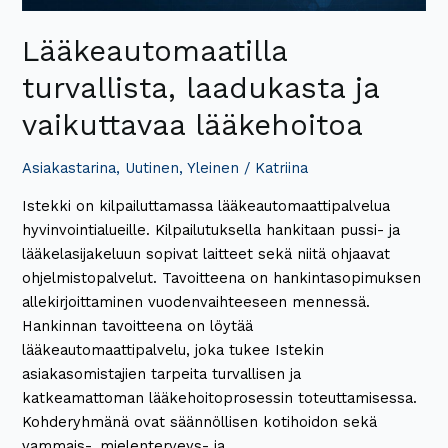
Lääkeautomaatilla
turvallista, laadukasta ja
vaikuttavaa lääkehoitoa
Asiakastarina
,
Uutinen
,
Yleinen
/
Katriina
Istekki on kilpailuttamassa lääkeautomaattipalvelua
hyvinvointialueille. Kilpailutuksella hankitaan pussi- ja
lääkelasijakeluun sopivat laitteet sekä niitä ohjaavat
ohjelmistopalvelut. Tavoitteena on hankintasopimuksen
allekirjoittaminen vuodenvaihteeseen mennessä.
Hankinnan tavoitteena on löytää
lääkeautomaattipalvelu, joka tukee Istekin
asiakasomistajien tarpeita turvallisen ja
katkeamattoman lääkehoitoprosessin toteuttamisessa.
Kohderyhmänä ovat säännöllisen kotihoidon sekä
vammais-, mielenterveys- ja