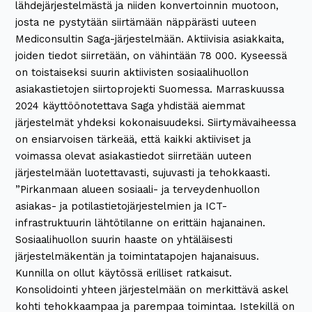
lähdejärjestelmästä ja niiden konvertoinnin muotoon,
josta ne pystytään siirtämään näppärästi uuteen
Mediconsultin Saga-järjestelmään. Aktiivisia asiakkaita,
joiden tiedot siirretään, on vähintään 78 000. Kyseessä
on toistaiseksi suurin aktiivisten sosiaalihuollon
asiakastietojen siirtoprojekti Suomessa. Marraskuussa
2024 käyttöönotettava Saga yhdistää aiemmat
järjestelmät yhdeksi kokonaisuudeksi. Siirtymävaiheessa
on ensiarvoisen tärkeää, että kaikki aktiiviset ja
voimassa olevat asiakastiedot siirretään uuteen
järjestelmään luotettavasti, sujuvasti ja tehokkaasti.
”Pirkanmaan alueen sosiaali- ja terveydenhuollon
asiakas- ja potilastietojärjestelmien ja ICT-
infrastruktuurin lähtötilanne on erittäin hajanainen.
Sosiaalihuollon suurin haaste on yhtäläisesti
järjestelmäkentän ja toimintatapojen hajanaisuus.
Kunnilla on ollut käytössä erilliset ratkaisut.
Konsolidointi yhteen järjestelmään on merkittävä askel
kohti tehokkaampaa ja parempaa toimintaa. Istekillä on