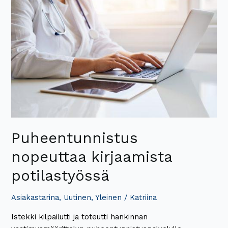
kirjaamista
potilastyössä
Puheentunnistus
nopeuttaa kirjaamista
potilastyössä
Asiakastarina
,
Uutinen
,
Yleinen
/
Katriina
Istekki kilpailutti ja toteutti hankinnan