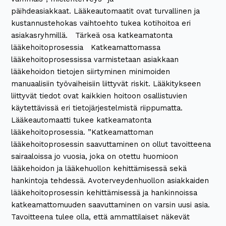
päihdeasiakkaat. Lääkeautomaatit ovat turvallinen ja
kustannustehokas vaihtoehto tukea kotihoitoa eri
asiakasryhmillä. Tärkeä osa katkeamatonta
lääkehoitoprosessia Katkeamattomassa
lääkehoitoprosessissa varmistetaan asiakkaan
lääkehoidon tietojen siirtyminen minimoiden
manuaalisiin työvaiheisiin liittyvät riskit. Lääkitykseen
liittyvät tiedot ovat kaikkien hoitoon osallistuvien
käytettävissä eri tietojärjestelmistä riippumatta.
Lääkeautomaatti tukee katkeamatonta
lääkehoitoprosessia. ”Katkeamattoman
lääkehoitoprosessin saavuttaminen on ollut tavoitteena
sairaaloissa jo vuosia, joka on otettu huomioon
lääkehoidon ja lääkehuollon kehittämisessä sekä
hankintoja tehdessä. Avoterveydenhuollon asiakkaiden
lääkehoitoprosessin kehittämisessä ja hankinnoissa
katkeamattomuuden saavuttaminen on varsin uusi asia.
Tavoitteena tulee olla, että ammattilaiset näkevät