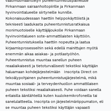
vaatimusmäärittelyn puheentunnistuspalvelulle
Pirkanmaan sairaanhoitopiirille ja Pirkanmaan
hyvinvointialueelle siirtyneille kunnille.
Kokonaisuudessaan haettiin helppokäyttöistä ja
teknisesti laadukasta puheentunnistusratkaisua
monimuotoiselle käyttäjäjoukolle Pirkanmaan
hyvinvointialueen sote-ammattilaisten käyttöön.
Puheentunnistuksella haettiin nopeutta ja laatua
kirjaamisprosesseihin sekä edellä mainittujen myötä
enemmän aikaa asiakas- ja potilastyöhön.
Puheentunnistus muuntaa sanellun puheen
reaaliaikaisesti ja tietoturvallisesti tekstiksi käyttäjän
haluamaan kohdejärjestelmään Inscripta Direct on
tekoälypohjainen puheentunnistusjärjestelmä, mikä
muuntaa sosiaali- ja terveydenhuollon ammattilaisen
puheen tekstiksi reaaliaikaisesti. Puhe voidaan sanella
erilaisilla äänilähteillä kuten kuulokemikrofoneilla tai
sanelulaitteella. Inscripta on järjestelmäriippumaton, eli
se muuntaa puheen tekstiksi käyttäjän vapaasti