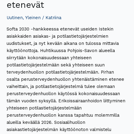
etenevät
Uutinen
,
Yleinen
/
Katriina
Softa 2030 -hankkeessa etenevät useiden Istekin
asiakkaiden asiakas- ja potilastietojärjestelmien
uudistukset, ja nyt kevään aikana on tulossa mittavia
käyttöönottoja. Huhtikuussa Pohjois-Savon alueella
siirrytään kokonaisuudessaan yhteiseen
potilastietojärjestelmään sekä yhteiseen suun
terveydenhuollon potilastietojärjestelmään. Pirhan
osalta perusterveydenhuollon yhtenäistäminen etenee
vaiheittain, ja potilastietojärjestelmä tulee olemaan
perusterveydenhuollon käytössä kokonaisuudessaan
tämän vuoden syksyllä. Erikoissairaanhoidon liittyminen
yhteiseen potilastietojärjestelmään
perusterveydenhuollon kanssa tapahtuu molemmilla
alueilla keväällä 2026. Sosiaalihuollon
asiakastietojärjestelmän käyttöönoton valmistelu