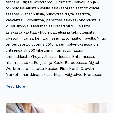
tarjoajia. Digital Workforce Outsmart -palvelujen ja -
teknologia-alustan avulla asiakasorganisaatiot voivat
säästää kustannuksia, kiihdyttää digitalisaatiota,
kasvattaa liikevaihtoa, parantaa asiakaskokemusta ja
kilpailukykyä. Maailmanlaajuisesti yli 250 suurta
asiakasta käyttää yhtiön palveluja ja teknologioita
liiketoimintansa kehittämiseen automaation avulla. Yhtiö
on perustettu vuonna 2015 ja sen palveluksessa on
yhteensä yli 200 liiketoiminnan automaation
ammattilaista Yhdysvalloissa, Isossa-Britanniassa,
Irlannissa sekä Pohjois- ja Keski-Euroopassa. Digital
Workforce on listattu Nasdaq First North Growth
Market -markkinapaikalla. https://digitalworkforce.com
Read More »
Puheentunnistus
nopeuttaa