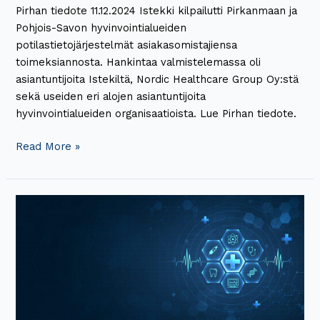
Pirhan tiedote 11.12.2024 Istekki kilpailutti Pirkanmaan ja
Pohjois-Savon hyvinvointialueiden
potilastietojärjestelmät asiakasomistajiensa
toimeksiannosta. Hankintaa valmistelemassa oli
asiantuntijoita Istekiltä, Nordic Healthcare Group Oy:stä
sekä useiden eri alojen asiantuntijoita
hyvinvointialueiden organisaatioista. Lue Pirhan tiedote.
Read More »
Lääkeautomaatilla
turvallista,
laadukasta
ja
vaikuttavaa
lääkehoitoa