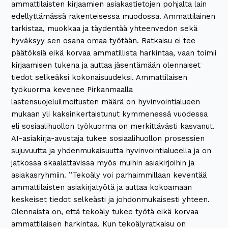
ammattilaisten kirjaamien asiakastietojen pohjalta lain
edellyttämässä rakenteisessa muodossa. Ammattilainen
tarkistaa, muokkaa ja täydentää yhteenvedon sekä
hyväksyy sen osana omaa työtään. Ratkaisu ei tee
päätöksiä eikä korvaa ammatillista harkintaa, vaan toimii
kirjaamisen tukena ja auttaa jäsentämään olennaiset
tiedot selkeäksi kokonaisuudeksi. Ammattilaisen
työkuorma kevenee Pirkanmaalla
lastensuojeluilmoitusten määrä on hyvinvointialueen
mukaan yli kaksinkertaistunut kymmenessä vuodessa
eli sosiaalihuollon työkuorma on merkittävästi kasvanut.
AI-asiakirja-avustaja tukee sosiaalihuollon prosessien
sujuvuutta ja yhdenmukaisuutta hyvinvointialueella ja on
jatkossa skaalattavissa myös muihin asiakirjoihin ja
asiakasryhmiin. ”Tekoäly voi parhaimmillaan keventää
ammattilaisten asiakirjatyötä ja auttaa kokoamaan
keskeiset tiedot selkeästi ja johdonmukaisesti yhteen.
Olennaista on, että tekoäly tukee työtä eikä korvaa
ammattilaisen harkintaa. Kun tekoälyratkaisu on