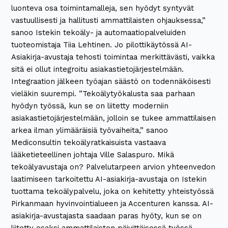
luonteva osa toimintamalleja, sen hyödyt syntyvät
vastuullisesti ja hallitusti ammattilaisten ohjauksessa,”
sanoo Istekin tekoäly- ja automaatiopalveluiden
tuoteomistaja Tiia Lehtinen. Jo pilottikäytössä AI-
Asiakirja-avustaja tehosti toimintaa merkittävästi, vaikka
sitä ei ollut integroitu asiakastietojärjestelmään.
Integraation jälkeen työajan säästö on todennäköisesti
vieläkin suurempi. ”Tekoälytyökalusta saa parhaan
hyödyn työssä, kun se on liitetty moderniin
asiakastietojärjestelmään, jolloin se tukee ammattilaisen
arkea ilman ylimääräisiä työvaiheita,” sanoo
Mediconsultin tekoälyratkaisuista vastaava
lääketieteellinen johtaja Ville Salaspuro. Mikä
tekoälyavustaja on? Palvelutarpeen arvion yhteenvedon
laatimiseen tarkoitettu AI-asiakirja-avustaja on Istekin
tuottama tekoälypalvelu, joka on kehitetty yhteistyössä
Pirkanmaan hyvinvointialueen ja Accenturen kanssa. AI-
asiakirja-avustajasta saadaan paras hyöty, kun se on
liitetty osaksi ammattilaisten päivittäisessä työssä