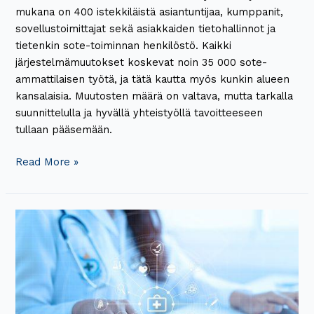
mukana on 400 istekkiläistä asiantuntijaa, kumppanit,
sovellustoimittajat sekä asiakkaiden tietohallinnot ja
tietenkin sote-toiminnan henkilöstö. Kaikki
järjestelmämuutokset koskevat noin 35 000 sote-
ammattilaisen työtä, ja tätä kautta myös kunkin alueen
kansalaisia. Muutosten määrä on valtava, mutta tarkalla
suunnittelulla ja hyvällä yhteistyöllä tavoitteeseen
tullaan pääsemään.
Read More »
Pirkanmaan
hyvinvointialue
siirtyy
käyttämään
yhteistä
potilastietojärjestelmää