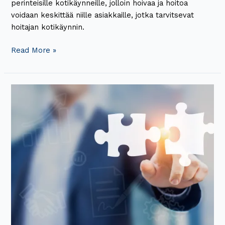
perinteisille kotikäynneille, jolloin hoivaa ja hoitoa
voidaan keskittää niille asiakkaille, jotka tarvitsevat
hoitajan kotikäynnin.
Read More »
Digital
Workforcelle
yli
1,3
miljoonan
euron
sopimus
Pirkanmaan
hyvinvointialueen
aktiivisten
asiakastietojen
siirrosta