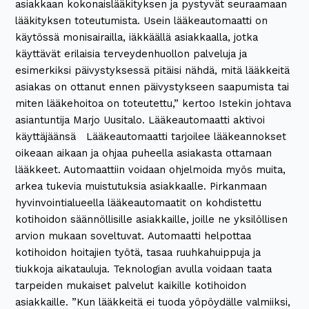
asiakkaan kokonaislääkityksen ja pystyvät seuraamaan
lääkityksen toteutumista. Usein lääkeautomaatti on
käytössä monisairailla, iäkkäällä asiakkaalla, jotka
käyttävät erilaisia terveydenhuollon palveluja ja
esimerkiksi päivystyksessä pitäisi nähdä, mitä lääkkeitä
asiakas on ottanut ennen päivystykseen saapumista tai
miten lääkehoitoa on toteutettu,” kertoo Istekin johtava
asiantuntija Marjo Uusitalo. Lääkeautomaatti aktivoi
käyttäjäänsä Lääkeautomaatti tarjoilee lääkeannokset
oikeaan aikaan ja ohjaa puheella asiakasta ottamaan
lääkkeet. Automaattiin voidaan ohjelmoida myös muita,
arkea tukevia muistutuksia asiakkaalle. Pirkanmaan
hyvinvointialueella lääkeautomaatit on kohdistettu
kotihoidon säännöllisille asiakkaille, joille ne yksilöllisen
arvion mukaan soveltuvat. Automaatti helpottaa
kotihoidon hoitajien työtä, tasaa ruuhkahuippuja ja
tiukkoja aikatauluja. Teknologian avulla voidaan taata
tarpeiden mukaiset palvelut kaikille kotihoidon
asiakkaille. ”Kun lääkkeitä ei tuoda yöpöydälle valmiiksi,