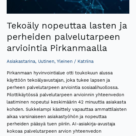
Tekoäly nopeuttaa lasten ja
perheiden palvelutarpeen
arviointia Pirkanmaalla
Asiakastarina
,
Uutinen
,
Yleinen
/
Katriina
Pirkanmaan hyvinvointialue otti toukokuun alussa
käyttöön tekoälyavustajan, joka tukee lapsen ja
perheen palvelutarpeen arviointia sosiaalihuollossa.
Pilottikäytössä palvelutarpeen arvioinnin yhteenvedon
laatiminen nopeutui keskimäärin 42 minuuttia asiakasta
kohden. Sukkelampi käsittely vapauttaa ammattilaisten
aikaa varsinaiseen asiakastyöhön ja nopeuttaa
perheiden pääsyä tuen piiriin. AI-asiakirja-avustaja
kokoaa palvelutarpeen arvion yhteenvedon