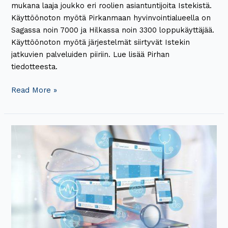
mukana laaja joukko eri roolien asiantuntijoita Istekistä.
Käyttöönoton myötä Pirkanmaan hyvinvointialueella on
Sagassa noin 7000 ja Hilkassa noin 3300 loppukäyttäjää.
Käyttöönoton myötä järjestelmät siirtyvät Istekin
jatkuvien palveluiden piiriin. Lue lisää Pirhan
tiedotteesta.
Read More »
Pirhan
erikoissairaanhoidoon
siirtyminen
OMNI360-
järjestelmään
tehdään
syksyllä
2026