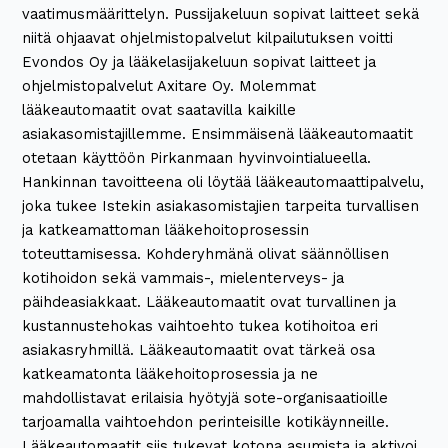
vaatimusmäärittelyn. Pussijakeluun sopivat laitteet sekä
niitä ohjaavat ohjelmistopalvelut kilpailutuksen voitti
Evondos Oy ja lääkelasijakeluun sopivat laitteet ja
ohjelmistopalvelut Axitare Oy. Molemmat
lääkeautomaatit ovat saatavilla kaikille
asiakasomistajillemme. Ensimmäisenä lääkeautomaatit
otetaan käyttöön Pirkanmaan hyvinvointialueella.
Hankinnan tavoitteena oli löytää lääkeautomaattipalvelu,
joka tukee Istekin asiakasomistajien tarpeita turvallisen
ja katkeamattoman lääkehoitoprosessin
toteuttamisessa. Kohderyhmänä olivat säännöllisen
kotihoidon sekä vammais-, mielenterveys- ja
päihdeasiakkaat. Lääkeautomaatit ovat turvallinen ja
kustannustehokas vaihtoehto tukea kotihoitoa eri
asiakasryhmillä. Lääkeautomaatit ovat tärkeä osa
katkeamatonta lääkehoitoprosessia ja ne
mahdollistavat erilaisia hyötyjä sote-organisaatioille
tarjoamalla vaihtoehdon perinteisille kotikäynneille.
Lääkeautomaatit siis tukevat kotona asumista ja aktivoi