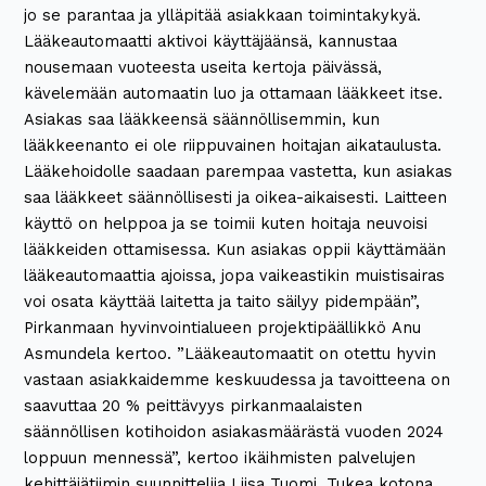
jo se parantaa ja ylläpitää asiakkaan toimintakykyä.
Lääkeautomaatti aktivoi käyttäjäänsä, kannustaa
nousemaan vuoteesta useita kertoja päivässä,
kävelemään automaatin luo ja ottamaan lääkkeet itse.
Asiakas saa lääkkeensä säännöllisemmin, kun
lääkkeenanto ei ole riippuvainen hoitajan aikataulusta.
Lääkehoidolle saadaan parempaa vastetta, kun asiakas
saa lääkkeet säännöllisesti ja oikea-aikaisesti. Laitteen
käyttö on helppoa ja se toimii kuten hoitaja neuvoisi
lääkkeiden ottamisessa. Kun asiakas oppii käyttämään
lääkeautomaattia ajoissa, jopa vaikeastikin muistisairas
voi osata käyttää laitetta ja taito säilyy pidempään”,
Pirkanmaan hyvinvointialueen projektipäällikkö Anu
Asmundela kertoo. ”Lääkeautomaatit on otettu hyvin
vastaan asiakkaidemme keskuudessa ja tavoitteena on
saavuttaa 20 % peittävyys pirkanmaalaisten
säännöllisen kotihoidon asiakasmäärästä vuoden 2024
loppuun mennessä”, kertoo ikäihmisten palvelujen
kehittäjätiimin suunnittelija Liisa Tuomi. Tukea kotona