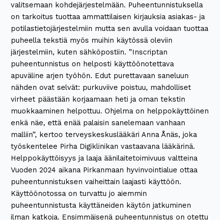
valitsemaan kohdejärjestelmään. Puheentunnistuksella
on tarkoitus tuottaa ammattilaisen kirjauksia asiakas- ja
potilastietojärjestelmiin mutta sen avulla voidaan tuottaa
puheella tekstiä myös muihin käytössä oleviin
järjestelmiin, kuten sähköpostiin. ”Inscriptan
puheentunnistus on helposti käyttöönotettava
apuväline arjen työhön. Edut purettavaan saneluun
nähden ovat selvät: purkuviive poistuu, mahdolliset
virheet päästään korjaamaan heti ja oman tekstin
muokkaaminen helpottuu. Ohjelma on helppokäyttöinen
enkä näe, että enää palaisin sanelemaan vanhaan
malliin”, kertoo terveyskeskuslääkäri Anna Ånäs, joka
työskentelee Pirha Digiklinikan vastaavana lääkärinä.
Helppokäyttöisyys ja laaja äänilaitetoimivuus valtteina
Vuoden 2024 aikana Pirkanmaan hyvinvointialue ottaa
puheentunnistuksen vaiheittain laajasti käyttöön.
Käyttöönotossa on turvattu jo aiemmin
puheentunnistusta käyttäneiden käytön jatkuminen
ilman katkoja. Ensimmäisenä puheentunnistus on otettu