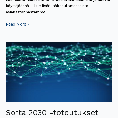
käyttäjäänsä. Lue lisää lääkeautomaateista
asiakastarinastamme.
Read More »
Softa
2030
-
toteutukset
etenevät
Softa 2030 -toteutukset