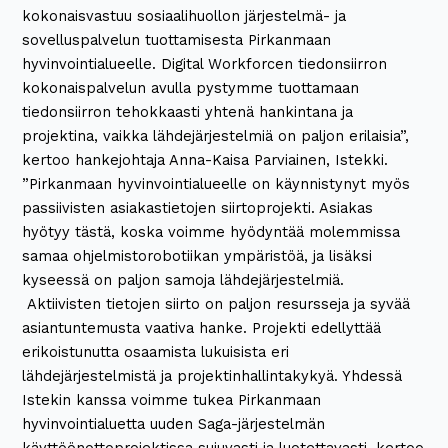
kokonaisvastuu sosiaalihuollon järjestelmä- ja
sovelluspalvelun tuottamisesta Pirkanmaan
hyvinvointialueelle. Digital Workforcen tiedonsiirron
kokonaispalvelun avulla pystymme tuottamaan
tiedonsiirron tehokkaasti yhtenä hankintana ja
projektina, vaikka lähdejärjestelmiä on paljon erilaisia”,
kertoo hankejohtaja Anna-Kaisa Parviainen, Istekki.
”Pirkanmaan hyvinvointialueelle on käynnistynyt myös
passiivisten asiakastietojen siirtoprojekti. Asiakas
hyötyy tästä, koska voimme hyödyntää molemmissa
samaa ohjelmistorobotiikan ympäristöä, ja lisäksi
kyseessä on paljon samoja lähdejärjestelmiä.
Aktiivisten tietojen siirto on paljon resursseja ja syvää
asiantuntemusta vaativa hanke. Projekti edellyttää
erikoistunutta osaamista lukuisista eri
lähdejärjestelmistä ja projektinhallintakykyä. Yhdessä
Istekin kanssa voimme tukea Pirkanmaan
hyvinvointialuetta uuden Saga-järjestelmän
käyttöönottoprojektissa sujuvasti ja luotettavasti, kertoo