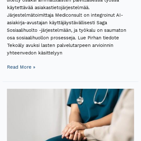
käytettävää asiakastietojärjestelmää.
Järjestelmätoimittaja Mediconsult on integroinut AI-
asiakirja-avustajan käyttäjäystävällisesti Saga
Sosiaalihuolto -järjestelmään, ja työkalu on saumaton
osa sosiaalihuollon prosesseja. Lue Pirhan tiedote
Tekoäly avuksi lasten palvelutarpeen arvioinnin
yhteenvedon käsittelyyn
Read More »
Saga
sosiaalihuolto
ja
Hilkka
kotihoidon
toiminnanohjausjärjestelmä
käyttöön