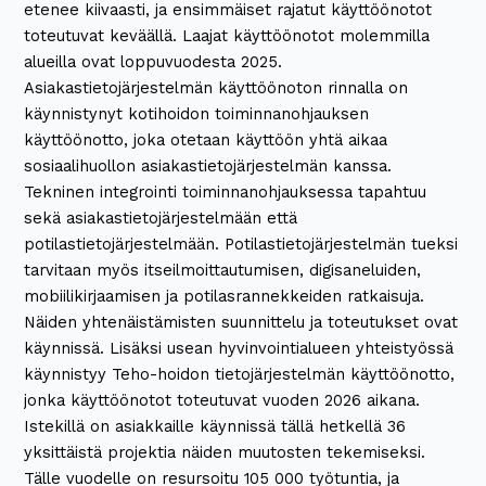
etenee kiivaasti, ja ensimmäiset rajatut käyttöönotot
toteutuvat keväällä. Laajat käyttöönotot molemmilla
alueilla ovat loppuvuodesta 2025.
Asiakastietojärjestelmän käyttöönoton rinnalla on
käynnistynyt kotihoidon toiminnanohjauksen
käyttöönotto, joka otetaan käyttöön yhtä aikaa
sosiaalihuollon asiakastietojärjestelmän kanssa.
Tekninen integrointi toiminnanohjauksessa tapahtuu
sekä asiakastietojärjestelmään että
potilastietojärjestelmään. Potilastietojärjestelmän tueksi
tarvitaan myös itseilmoittautumisen, digisaneluiden,
mobiilikirjaamisen ja potilasrannekkeiden ratkaisuja.
Näiden yhtenäistämisten suunnittelu ja toteutukset ovat
käynnissä. Lisäksi usean hyvinvointialueen yhteistyössä
käynnistyy Teho-hoidon tietojärjestelmän käyttöönotto,
jonka käyttöönotot toteutuvat vuoden 2026 aikana.
Istekillä on asiakkaille käynnissä tällä hetkellä 36
yksittäistä projektia näiden muutosten tekemiseksi.
Tälle vuodelle on resursoitu 105 000 työtuntia, ja