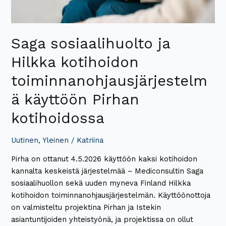
Pirhan
kotihoidossa
Saga sosiaalihuolto ja
Hilkka kotihoidon
toiminnanohjausjärjestelm
ä käyttöön Pirhan
kotihoidossa
Uutinen
,
Yleinen
/
Katriina
Pirha on ottanut 4.5.2026 käyttöön kaksi kotihoidon
kannalta keskeistä järjestelmää – Mediconsultin Saga
sosiaalihuollon sekä uuden myneva Finland Hilkka
kotihoidon toiminnanohjausjärjestelmän. Käyttöönottoja
on valmisteltu projektina Pirhan ja Istekin
asiantuntijoiden yhteistyönä, ja projektissa on ollut