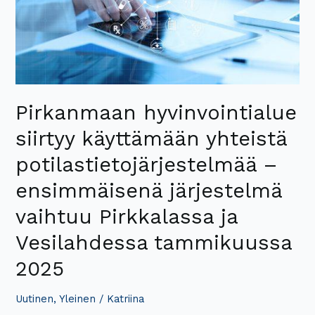
–
ensimmäisenä
järjestelmä
vaihtuu
Pirkkalassa
ja
Vesilahdessa
Pirkanmaan hyvinvointialue
tammikuussa
siirtyy käyttämään yhteistä
2025
potilastietojärjestelmää –
ensimmäisenä järjestelmä
vaihtuu Pirkkalassa ja
Vesilahdessa tammikuussa
2025
Uutinen
,
Yleinen
/
Katriina