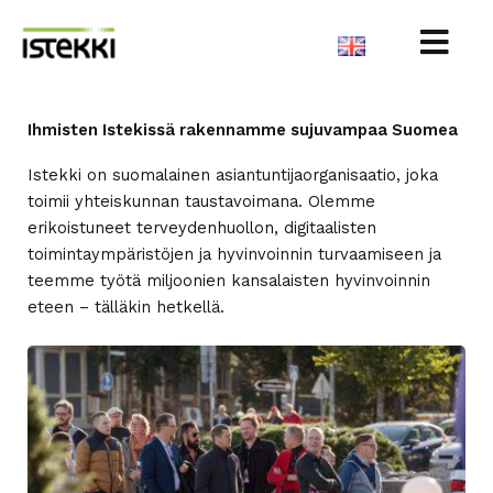
Siirry
sisältöön
Ihmisten Istekissä rakennamme sujuvampaa Suomea
Istekki on suomalainen asiantuntijaorganisaatio, joka
toimii yhteiskunnan taustavoimana. Olemme
erikoistuneet terveydenhuollon, digitaalisten
toimintaympäristöjen ja hyvinvoinnin turvaamiseen ja
teemme työtä miljoonien kansalaisten hyvinvoinnin
eteen – tälläkin hetkellä.