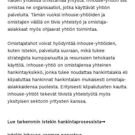
näiden yhdessä omistamaa yritystä. Inhouse-yhtiön siis
omistaa ne organisaatiot, jotka käyttävät yhtiön
palveluita. Tämän vuoksi inhouse-yhtiöiden ja
omistajien välillä on tiivis yhteistyö ja omistaja-
asiakkaat myös ohjaavat yhtiön toimintaa.
Omistajatahot voivat hyödyntää inhouse-yhtiöiden,
kuten Istekin, palveluita suoraan, mikä tukee
strategista kumppanuutta ja resurssien tehokasta
käyttöä. Inhouse-yhtiö on omistajiensa yhteinen
hankintayksikkö, jonka tulee noudattaa hankintalakia eli
kilpailuttaa hankinnat hankintalain mukaisesti omistaja-
asiakkaidensa puolesta. Erityisesti kilpailutusten kautta
inhouse-yhtiöt tekevät tiivistä yhteistyötä myös
yksityisen sektorin yritysten kanssa.
Lue tarkemmin Istekin hankintaprosessista
Istekin inhouse-aseman perusta