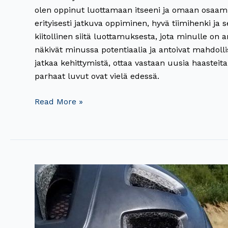
olen oppinut luottamaan itseeni ja omaan osaamis
erityisesti jatkuva oppiminen, hyvä tiimihenki ja 
kiitollinen siitä luottamuksesta, jota minulle on an
näkivät minussa potentiaalia ja antoivat mahdol
jatkaa kehittymistä, ottaa vastaan uusia haastei
parhaat luvut ovat vielä edessä.
Read More »
Suunnittelija
Eero
Kinisjärvi