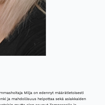
hammashoitaja Milja on edennyt määrätietoisesti
enki ja mahdollisuus helpottaa sekä asiakkaiden
a kotoisin mutta olen asunut Tampereella jo