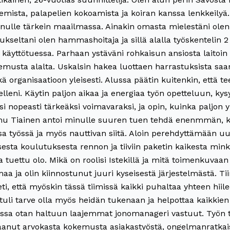
sta, palapelien kokoamista ja koiran kanssa lenkkeilyä. 
minulle tärkein maailmassa. Ainakin omasta mielestäni ole
ukseltani olen hammashoitaja ja sillä alalla työskentelin 2 
lla käyttötuessa. Parhaan ystäväni rohkaisun ansiosta lai
emusta alalta. Uskalsin hakea luottaen harrastuksista saam
kä organisaatioon yleisesti. Alussa päätin kuitenkin, että t
lleni. Käytin paljon aikaa ja energiaa työn opetteluun, kys
 nopeasti tärkeäksi voimavaraksi, ja opin, kuinka paljon 
emu Tiainen antoi minulle suuren tuen tehdä enenmmän, ku
 työssä ja myös nauttivan siitä. Aloin perehdyttämään uus
isesta koulutuksesta rennon ja tiiviin paketin kaikesta min
a ja tuettu olo. Mikä on roolisi Istekillä ja mitä toimenkuv
aa ja olin kiinnostunut juuri kyseisestä järjestelmästä. Tii
eti, että myöskin tässä tiimissä kaikki puhaltaa yhteen hi
 tuli tarve olla myös heidän tukenaan ja helpottaa kaikkien
ssa otan haltuun laajemmat jonomanageri vastuut. Työn t
saanut arvokasta kokemusta asiakastyöstä, ongelmanratkaisus