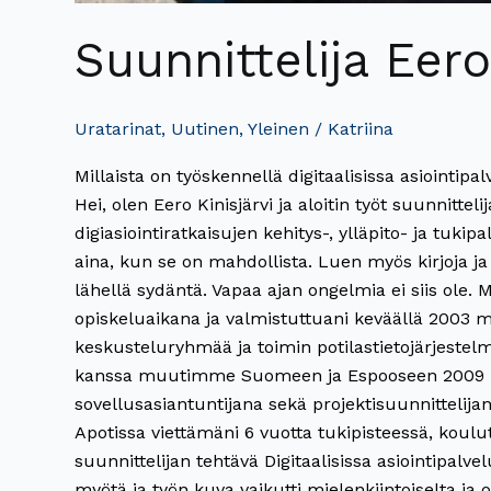
Suunnittelija Eero
Uratarinat
,
Uutinen
,
Yleinen
/
Katriina
Millaista on työskennellä digitaalisissa asiointip
Hei, olen Eero Kinisjärvi ja aloitin työt suunnitteli
digiasiointiratkaisujen kehitys-, ylläpito- ja tuk
aina, kun se on mahdollista. Luen myös kirjoja j
lähellä sydäntä. Vapaa ajan ongelmia ei siis ole. 
opiskeluaikana ja valmistuttuani keväällä 2003 m
keskusteluryhmää ja toimin potilastietojärjestelmä
kanssa muutimme Suomeen ja Espooseen 2009 kesäl
sovellusasiantuntijana sekä projektisuunnittelij
Apotissa viettämäni 6 vuotta tukipisteessä, koulut
suunnittelijan tehtävä Digitaalisissa asiointipalv
myötä ja työn kuva vaikutti mielenkiintoiselta ja 