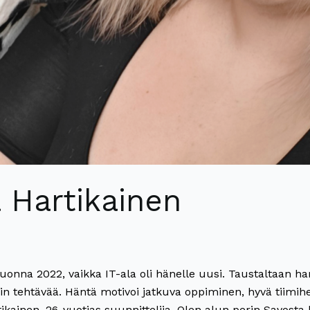
a Hartikainen
a vuonna 2022, vaikka IT-ala oli hänelle uusi. Taustaltaan 
in tehtävää. Häntä motivoi jatkuva oppiminen, hyvä tiimih
tikainen, 26-vuotias suunnittelija. Olen alun perin Savost