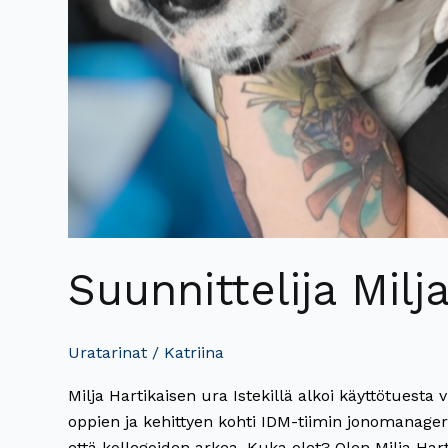
Suunnittelija Milj
Uratarinat
/
Katriina
Milja Hartikaisen ura Istekillä alkoi käyttötuest
oppien ja kehittyen kohti IDM-tiimin jonomanager
että kollegoiden arkea. Kuka olet? Olen Milja Har