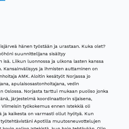
inisjärveä hänen työstään ja urastaan. Kuka olet?
 Työhöni suunnittelijana sisältyy
sen isä. Liikun luonnossa ja ulkona lasten kanssa
n. Kansainvälisyys ja ihmisten auttaminen on
nhoitaja AMK. Aloitin kesätyöt Norjassa jo
jana, apulaisosastonhoitajana, vedin
aan Oslossa. Norjasta tarttui mukaan puoliso jonka
ä, järjestelmä koordinaattorin sijaisena,
. Viimeisin työkokemus ennen Istekkiä oli
yä ja kaikesta on varmasti ollut hyötyä. Kun
ut työtehtävistäni Apotilla muutosneuvottelujen
 kovin paljon Istekistä, kun hain tehtävään. Olin