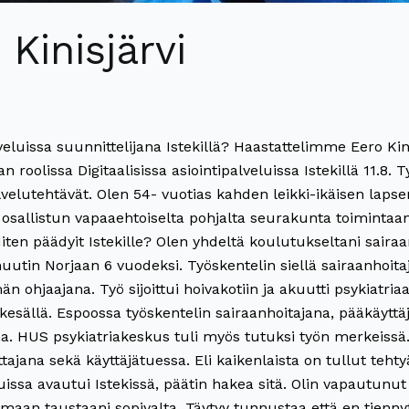
 Kinisjärvi
alveluissa suunnittelijana Istekillä? Haastattelimme Eero K
jan roolissa Digitaalisissa asiointipalveluissa Istekillä 11.8.
ipalvelutehtävät. Olen 54- vuotias kahden leikki-ikäisen lap
a osallistun vapaaehtoiselta pohjalta seurakunta toimintaa
Miten päädyit Istekille? Olen yhdeltä koulutukseltani sairaa
uutin Norjaan 6 vuodeksi. Työskentelin siellä sairaanhoita
n ohjaajana. Työ sijoittui hoivakotiin ja akuutti psykiatri
lä. Espoossa työskentelin sairaanhoitajana, pääkäyttäjän
ana. HUS psykiatriakeskus tuli myös tutuksi työn merkeissä
tajana sekä käyttäjätuessa. Eli kaikenlaista on tullut teht
eluissa avautui Istekissä, päätin hakea sitä. Olin vapautun
omaan taustaani sopivalta. Täytyy tunnustaa että en tiennyt