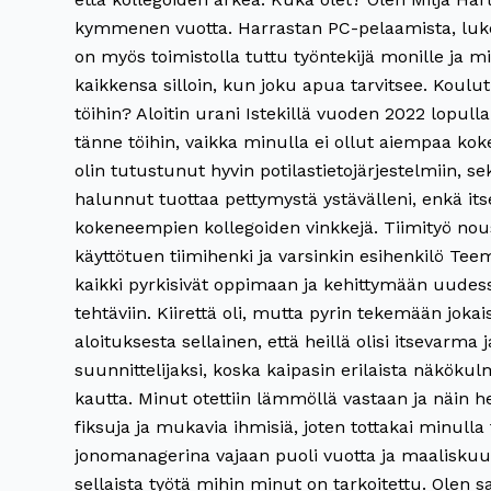
kymmenen vuotta. Harrastan PC-pelaamista, lukemi
on myös toimistolla tuttu työntekijä monille ja 
kaikkensa silloin, kun joku apua tarvitsee. Koulut
töihin? Aloitin urani Istekillä vuoden 2022 lopu
tänne töihin, vaikka minulla ei ollut aiempaa kok
olin tutustunut hyvin potilastietojärjestelmiin, se
halunnut tuottaa pettymystä ystävälleni, enkä itse
kokeneempien kollegoiden vinkkejä. Tiimityö nousi
käyttötuen tiimihenki ja varsinkin esihenkilö Te
kaikki pyrkisivät oppimaan ja kehittymään uudessa
tehtäviin. Kiirettä oli, mutta pyrin tekemään joka
aloituksesta sellainen, että heillä olisi itsevarm
suunnittelijaksi, koska kaipasin erilaista näkökulm
kautta. Minut otettiin lämmöllä vastaan ja näin h
fiksuja ja mukavia ihmisiä, joten tottakai minulla
jonomanagerina vajaan puoli vuotta ja maaliskuu
sellaista työtä mihin minut on tarkoitettu. Olen 