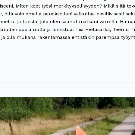
eeni. Miten koet työsi merkityksellisyyden? Mikä siitä tek
se, että voin omalla panoksellani vaikuttaa positiivisesti se
nettu, ja tuesta, jota olen saanut matkani varrella. Haluan a
lisuuden oppia uutta ja onnistua: Tiia Hietasarka, Teemu 
ta ja olla mukana rakentamassa entistäkin parempaa työyh