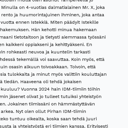
Minulla on 4-vuotias dalmatialainen Mr. X, joka
n rento ja huumorintajuinen ihminen, joka antaa
vuotta ennen Istekkiä. Miten päädyit Istekille
toin hakemuksen. Hän kehotti minua hakemaan
aani tietotaitoon ja tietysti aiemmassa työssäni
een kaikkeni oppiakseni ja kehittyäkseni. En
yin rohkeasti neuvoa ja kuuntelin tarkasti
yhdessä tekemällä voi saavuttaa. Koin myös, että
in osasin alkuun toivoakkaan. Toivoin, että
ia tulokkaita ja minut myös valittiin kouluttajan
kä tiedän. Haaveena oli tehdä jokaisen
aan kuuluu? Vuonna 2024 hain IDM-tiimiin töihin
min jäsenet olivat jo tulleet tutuiksi yhteistyön
ileen. Jokainen tiimissäni on hämmästyttävän
 arkea. Nyt olen ollut Pirhan IDM-tiimin
eko tuntuu oikealta, koska saan tehdä juuri
ta ja yhteistyöstä eri tiimien kanssa. Erityisesti