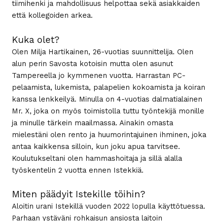
tiimihenki ja mahdollisuus helpottaa sekä asiakkaiden
että kollegoiden arkea.
Kuka olet?
Olen Milja Hartikainen, 26-vuotias suunnittelija. Olen
alun perin Savosta kotoisin mutta olen asunut
Tampereella jo kymmenen vuotta. Harrastan PC-
pelaamista, lukemista, palapelien kokoamista ja koiran
kanssa lenkkeilyä. Minulla on 4-vuotias dalmatialainen
Mr. X, joka on myös toimistolla tuttu työntekijä monille
ja minulle tärkein maailmassa. Ainakin omasta
mielestäni olen rento ja huumorintajuinen ihminen, joka
antaa kaikkensa silloin, kun joku apua tarvitsee.
Koulutukseltani olen hammashoitaja ja sillä alalla
työskentelin 2 vuotta ennen Istekkiä.
Miten päädyit Istekille töihin?
Aloitin urani Istekillä vuoden 2022 lopulla käyttötuessa.
Parhaan ystäväni rohkaisun ansiosta laitoin