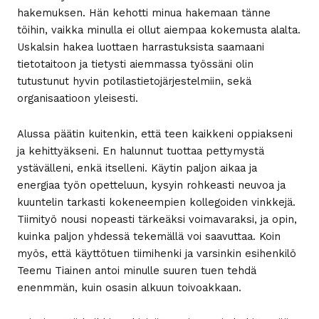
hakemuksen. Hän kehotti minua hakemaan tänne
töihin, vaikka minulla ei ollut aiempaa kokemusta alalta.
Uskalsin hakea luottaen harrastuksista saamaani
tietotaitoon ja tietysti aiemmassa työssäni olin
tutustunut hyvin potilastietojärjestelmiin, sekä
organisaatioon yleisesti.
Alussa päätin kuitenkin, että teen kaikkeni oppiakseni
ja kehittyäkseni. En halunnut tuottaa pettymystä
ystävälleni, enkä itselleni. Käytin paljon aikaa ja
energiaa työn opetteluun, kysyin rohkeasti neuvoa ja
kuuntelin tarkasti kokeneempien kollegoiden vinkkejä.
Tiimityö nousi nopeasti tärkeäksi voimavaraksi, ja opin,
kuinka paljon yhdessä tekemällä voi saavuttaa. Koin
myös, että käyttötuen tiimihenki ja varsinkin esihenkilö
Teemu Tiainen antoi minulle suuren tuen tehdä
enenmmän, kuin osasin alkuun toivoakkaan.