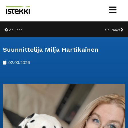
Siirry
sisältöön
Prev
Ne
Edellinen
Seuraava
Suunnittelija Milja Hartikainen
02.03.2026