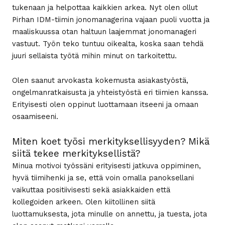
tukenaan ja helpottaa kaikkien arkea. Nyt olen ollut
Pirhan IDM-tiimin jonomanagerina vajaan puoli vuotta ja
maaliskuussa otan haltuun laajemmat jonomanageri
vastuut. Työn teko tuntuu oikealta, koska saan tehdä
juuri sellaista työtä mihin minut on tarkoitettu.
Olen saanut arvokasta kokemusta asiakastyöstä,
ongelmanratkaisusta ja yhteistyöstä eri tiimien kanssa.
Erityisesti olen oppinut luottamaan itseeni ja omaan
osaamiseeni.
Miten koet työsi merkityksellisyyden? Mikä
siitä tekee merkityksellistä?
Minua motivoi työssäni erityisesti jatkuva oppiminen,
hyvä tiimihenki ja se, että voin omalla panoksellani
vaikuttaa positiivisesti sekä asiakkaiden että
kollegoiden arkeen. Olen kiitollinen siitä
luottamuksesta, jota minulle on annettu, ja tuesta, jota