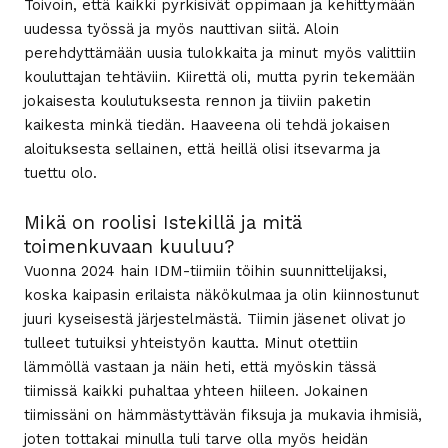
Toivoin, että kaikki pyrkisivät oppimaan ja kehittymään
uudessa työssä ja myös nauttivan siitä. Aloin
perehdyttämään uusia tulokkaita ja minut myös valittiin
kouluttajan tehtäviin. Kiirettä oli, mutta pyrin tekemään
jokaisesta koulutuksesta rennon ja tiiviin paketin
kaikesta minkä tiedän. Haaveena oli tehdä jokaisen
aloituksesta sellainen, että heillä olisi itsevarma ja
tuettu olo.
Mikä on roolisi Istekillä ja mitä
toimenkuvaan kuuluu?
Vuonna 2024 hain IDM-tiimiin töihin suunnittelijaksi,
koska kaipasin erilaista näkökulmaa ja olin kiinnostunut
juuri kyseisestä järjestelmästä. Tiimin jäsenet olivat jo
tulleet tutuiksi yhteistyön kautta. Minut otettiin
lämmöllä vastaan ja näin heti, että myöskin tässä
tiimissä kaikki puhaltaa yhteen hiileen. Jokainen
tiimissäni on hämmästyttävän fiksuja ja mukavia ihmisiä,
joten tottakai minulla tuli tarve olla myös heidän