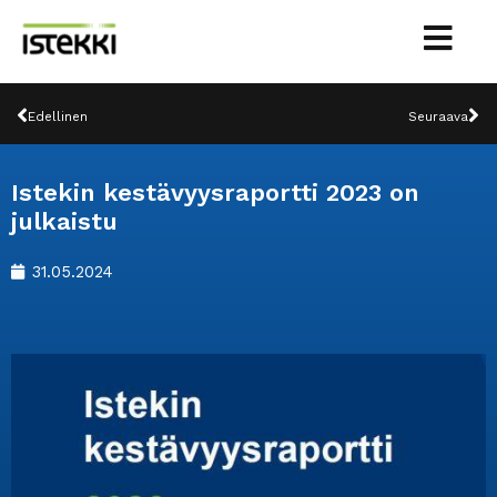
Siirry
sisältöön
Prev
Ne
Edellinen
Seuraava
Istekin kestävyysraportti 2023 on
julkaistu
31.05.2024