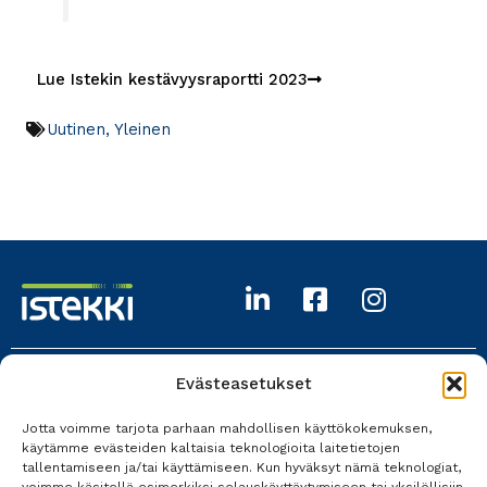
Lue Istekin kestävyysraportti 2023
Uutinen
,
Yleinen
Evästeasetukset
Istekki Oy
Jotta voimme tarjota parhaan mahdollisen käyttökokemuksen,
017 618 0700
käytämme evästeiden kaltaisia teknologioita laitetietojen
tallentamiseen ja/tai käyttämiseen. Kun hyväksyt nämä teknologiat,
Kaikki yhteystiedot