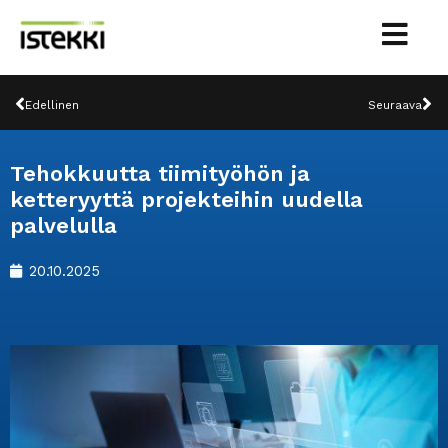
Siirry
sisältöön
Prev
Ne
Edellinen
Seuraava
Tehokkuutta tiimityöhön ja
ketteryyttä projekteihin uudella
palvelulla
20.10.2025