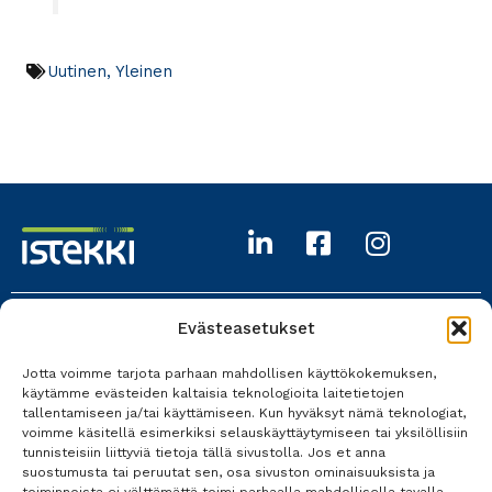
Uutinen
,
Yleinen
Evästeasetukset
Istekki Oy
Jotta voimme tarjota parhaan mahdollisen käyttökokemuksen,
017 618 0700
käytämme evästeiden kaltaisia teknologioita laitetietojen
tallentamiseen ja/tai käyttämiseen. Kun hyväksyt nämä teknologiat,
Kaikki yhteystiedot
voimme käsitellä esimerkiksi selauskäyttäytymiseen tai yksilöllisiin
tunnisteisiin liittyviä tietoja tällä sivustolla. Jos et anna
suostumusta tai peruutat sen, osa sivuston ominaisuuksista ja