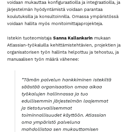
voidaan mukauttaa konfiguraatioilla ja integraatioilla, ja
järjestelmän hyödyntämistä voidaan parantaa
koulutuksilla ja konsultoinnilla. Omassa ympäristössä
voidaan hallita myös monitoimittajaprojekteja.
Istekin tuoteomistaja
Sanna Kallankarin
mukaan
Atlassian-työkaluilla kehittämistehtävien, projektien ja
organisatorisen työn hallinta helpottuu ja tehostuu, ja
manuaalisen työn määrä vähenee:
”Tämän palvelun hankkiminen Istekiltä
säästää organisaation omaa aikaa
työkalujen hallinnassa ja tuo
edullisemmin järjestelmän laajemmat
ja tietoturvallisemmat
toiminnallisuudet käyttöön.
Atlassian
oma ympäristö palveluna
mahdollistaa sen mukauttamisen