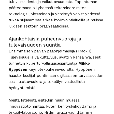
tulevaisuudesta ja vaikuttavuudesta. Tapahtuman
pääteemana oli yhdessä tekeminen: miten
teknologia, johtaminen ja yhteistyö voivat yhdessä
tukea sujuvampaa arkea hyvinvointialueilla ja muissa
julkisen sektorin organisaatioissa.
Ajankohtaisia puheenvuoroja ja
tulevaisuuden suuntia
Ensimmäisen päivän pääohjelmalinja (Track 1),
Tulevaisuus ja vaikuttavuus, avattiin kansainvälisesti
tunnetun kyberturvallisuusasiantuntija
Mikko
Hyppösen
keynote-puheenvuorolla. Hyppönen
haastoi kuulijat pohtimaan digitaalisen turvallisuuden
uusia ulottuvuuksia ja tekoälyn vastuullista
hyödyntämistä.
Meiltä Istekistä esiteltiin muun muassa
innovaatiotoimintaa, kuten kehityskiihdyttämö ja
tekoälylaboratorio. Niiden avulla vauhditamme