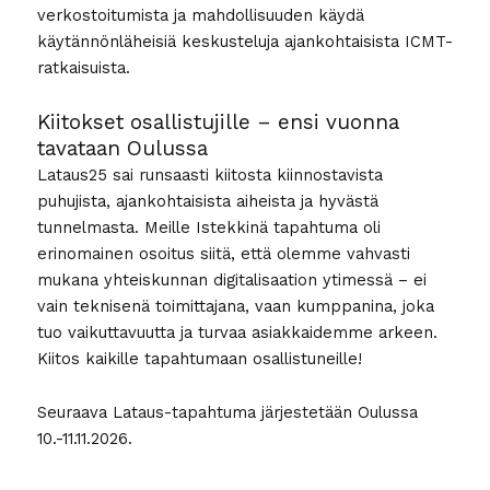
verkostoitumista ja mahdollisuuden käydä
käytännönläheisiä keskusteluja ajankohtaisista ICMT-
ratkaisuista.
Kiitokset osallistujille – ensi vuonna
tavataan Oulussa
Lataus25 sai runsaasti kiitosta kiinnostavista
puhujista, ajankohtaisista aiheista ja hyvästä
tunnelmasta. Meille Istekkinä tapahtuma oli
erinomainen osoitus siitä, että olemme vahvasti
mukana yhteiskunnan digitalisaation ytimessä – ei
vain teknisenä toimittajana, vaan kumppanina, joka
tuo vaikuttavuutta ja turvaa asiakkaidemme arkeen.
Kiitos kaikille tapahtumaan osallistuneille!
Seuraava Lataus-tapahtuma järjestetään Oulussa
10.-11.11.2026.