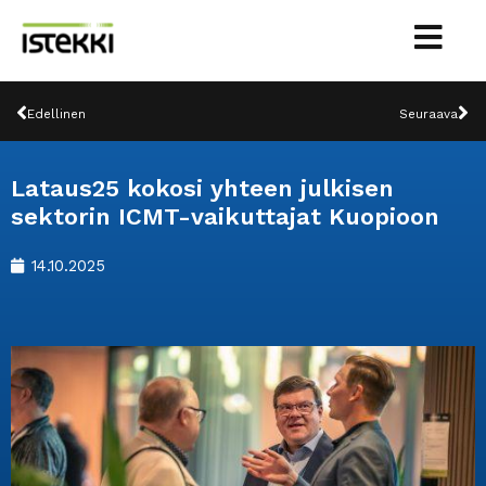
Siirry
sisältöön
Prev
Ne
Edellinen
Seuraava
Lataus25 kokosi yhteen julkisen
sektorin ICMT-vaikuttajat Kuopioon
14.10.2025