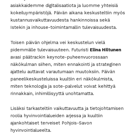
asiakkaidemme digitalisaatiota ja luomme yhteisiä
kokeiluympäristöjä. Päivän aikana keskusteltiin myös
kustannusvaikuttavuudesta hankinnoissa sekä
Istekin ja inhouse-toimintamallin tulevaisuudesta.
Toisen päivän ohjelma vei keskustelun vielä
pidemmälle tulevaisuuteen. Futuristi
Elina Hiltunen
avasi päätrackin keynote-puheenvuorossaan
näkökulman siihen, miten ennakointi ja strateginen
ajattelu auttavat varautumaan muutoksiin. Päivän
paneelikeskusteluissa kuultiin eri näkökulmista,
miten teknologia ja sote-palvelut voivat kehittyä
rinnakkain, inhimillisyyttä unohtamatta.
Lisäksi tarkasteltiin vaikuttavuutta ja tietojohtamisen
roolia hyvinvointialueiden arjessa ja kuultiin
ajankohtaiset terveiset Pohjois-Savon
hyvinvointialueelta.