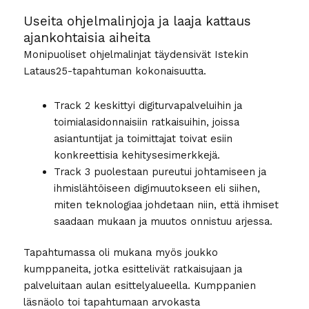
Useita ohjelmalinjoja ja laaja kattaus
ajankohtaisia aiheita
Monipuoliset ohjelmalinjat täydensivät Istekin
Lataus25-tapahtuman kokonaisuutta.
Track 2 keskittyi digiturvapalveluihin ja
toimialasidonnaisiin ratkaisuihin, joissa
asiantuntijat ja toimittajat toivat esiin
konkreettisia kehitysesimerkkejä.
Track 3 puolestaan pureutui johtamiseen ja
ihmislähtöiseen digimuutokseen eli siihen,
miten teknologiaa johdetaan niin, että ihmiset
saadaan mukaan ja muutos onnistuu arjessa.
Tapahtumassa oli mukana myös joukko
kumppaneita, jotka esittelivät ratkaisujaan ja
palveluitaan aulan esittelyalueella. Kumppanien
läsnäolo toi tapahtumaan arvokasta