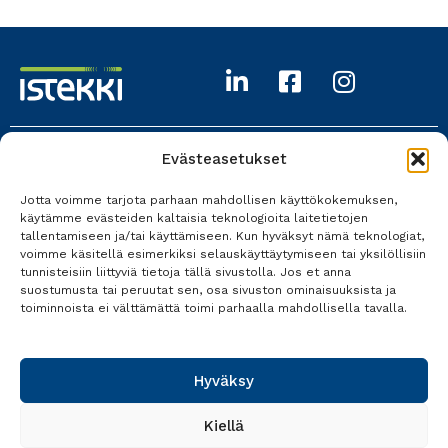
Evästeasetukset
Istekki Oy
Jotta voimme tarjota parhaan mahdollisen käyttökokemuksen,
017 618 0700
käytämme evästeiden kaltaisia teknologioita laitetietojen
tallentamiseen ja/tai käyttämiseen. Kun hyväksyt nämä teknologiat,
Kaikki yhteystiedot
voimme käsitellä esimerkiksi selauskäyttäytymiseen tai yksilöllisiin
tunnisteisiin liittyviä tietoja tällä sivustolla. Jos et anna
suostumusta tai peruutat sen, osa sivuston ominaisuuksista ja
toiminnoista ei välttämättä toimi parhaalla mahdollisella tavalla.
Tietosuoja
Käyttöehdot
Hyväksy
Saavutettavuusseloste
Kiellä