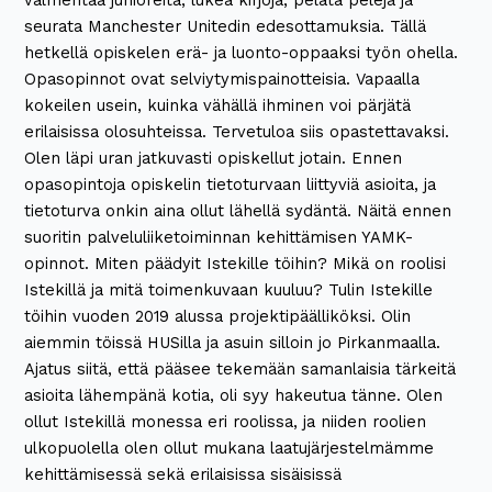
valmentaa junioreita, lukea kirjoja, pelata pelejä ja
seurata Manchester Unitedin edesottamuksia. Tällä
hetkellä opiskelen erä- ja luonto-oppaaksi työn ohella.
Opasopinnot ovat selviytymispainotteisia. Vapaalla
kokeilen usein, kuinka vähällä ihminen voi pärjätä
erilaisissa olosuhteissa. Tervetuloa siis opastettavaksi.
Olen läpi uran jatkuvasti opiskellut jotain. Ennen
opasopintoja opiskelin tietoturvaan liittyviä asioita, ja
tietoturva onkin aina ollut lähellä sydäntä. Näitä ennen
suoritin palveluliiketoiminnan kehittämisen YAMK-
opinnot. Miten päädyit Istekille töihin? Mikä on roolisi
Istekillä ja mitä toimenkuvaan kuuluu? Tulin Istekille
töihin vuoden 2019 alussa projektipäälliköksi. Olin
aiemmin töissä HUSilla ja asuin silloin jo Pirkanmaalla.
Ajatus siitä, että pääsee tekemään samanlaisia tärkeitä
asioita lähempänä kotia, oli syy hakeutua tänne. Olen
ollut Istekillä monessa eri roolissa, ja niiden roolien
ulkopuolella olen ollut mukana laatujärjestelmämme
kehittämisessä sekä erilaisissa sisäisissä