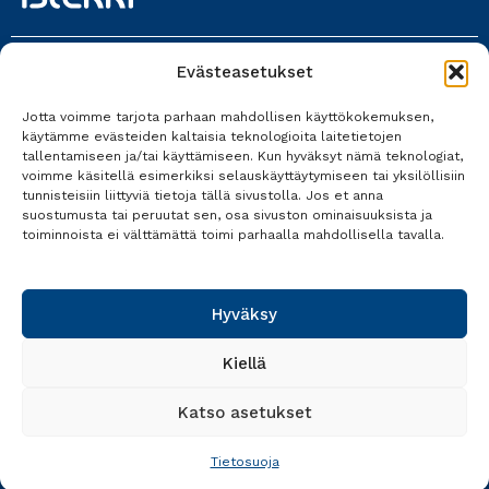
Evästeasetukset
Istekki Oy
Jotta voimme tarjota parhaan mahdollisen käyttökokemuksen,
017 618 0700
käytämme evästeiden kaltaisia teknologioita laitetietojen
tallentamiseen ja/tai käyttämiseen. Kun hyväksyt nämä teknologiat,
Kaikki yhteystiedot
voimme käsitellä esimerkiksi selauskäyttäytymiseen tai yksilöllisiin
tunnisteisiin liittyviä tietoja tällä sivustolla. Jos et anna
suostumusta tai peruutat sen, osa sivuston ominaisuuksista ja
toiminnoista ei välttämättä toimi parhaalla mahdollisella tavalla.
Tietosuoja
Käyttöehdot
Hyväksy
Saavutettavuusseloste
Kiellä
Katso asetukset
Tietosuoja