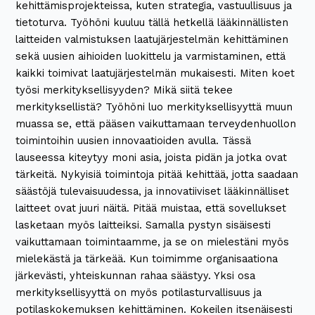
kehittämisprojekteissa, kuten strategia, vastuullisuus ja
tietoturva. Työhöni kuuluu tällä hetkellä lääkinnällisten
laitteiden valmistuksen laatujärjestelmän kehittäminen
sekä uusien aihioiden luokittelu ja varmistaminen, että
kaikki toimivat laatujärjestelmän mukaisesti. Miten koet
työsi merkityksellisyyden? Mikä siitä tekee
merkityksellistä? Työhöni luo merkityksellisyyttä muun
muassa se, että pääsen vaikuttamaan terveydenhuollon
toimintoihin uusien innovaatioiden avulla. Tässä
lauseessa kiteytyy moni asia, joista pidän ja jotka ovat
tärkeitä. Nykyisiä toimintoja pitää kehittää, jotta saadaan
säästöjä tulevaisuudessa, ja innovatiiviset lääkinnälliset
laitteet ovat juuri näitä. Pitää muistaa, että sovellukset
lasketaan myös laitteiksi. Samalla pystyn sisäisesti
vaikuttamaan toimintaamme, ja se on mielestäni myös
mielekästä ja tärkeää. Kun toimimme organisaationa
järkevästi, yhteiskunnan rahaa säästyy. Yksi osa
merkityksellisyyttä on myös potilasturvallisuus ja
potilaskokemuksen kehittäminen. Kokeilen itsenäisesti