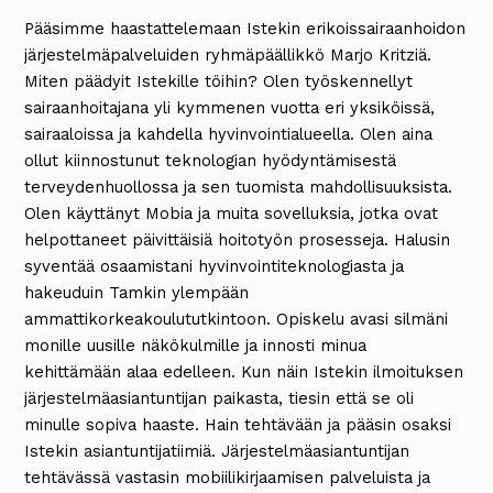
Pääsimme haastattelemaan Istekin erikoissairaanhoidon
järjestelmäpalveluiden ryhmäpäällikkö Marjo Kritziä.
Miten päädyit Istekille töihin? Olen työskennellyt
sairaanhoitajana yli kymmenen vuotta eri yksiköissä,
sairaaloissa ja kahdella hyvinvointialueella. Olen aina
ollut kiinnostunut teknologian hyödyntämisestä
terveydenhuollossa ja sen tuomista mahdollisuuksista.
Olen käyttänyt Mobia ja muita sovelluksia, jotka ovat
helpottaneet päivittäisiä hoitotyön prosesseja. Halusin
syventää osaamistani hyvinvointiteknologiasta ja
hakeuduin Tamkin ylempään
ammattikorkeakoulututkintoon. Opiskelu avasi silmäni
monille uusille näkökulmille ja innosti minua
kehittämään alaa edelleen. Kun näin Istekin ilmoituksen
järjestelmäasiantuntijan paikasta, tiesin että se oli
minulle sopiva haaste. Hain tehtävään ja pääsin osaksi
Istekin asiantuntijatiimiä. Järjestelmäasiantuntijan
tehtävässä vastasin mobiilikirjaamisen palveluista ja