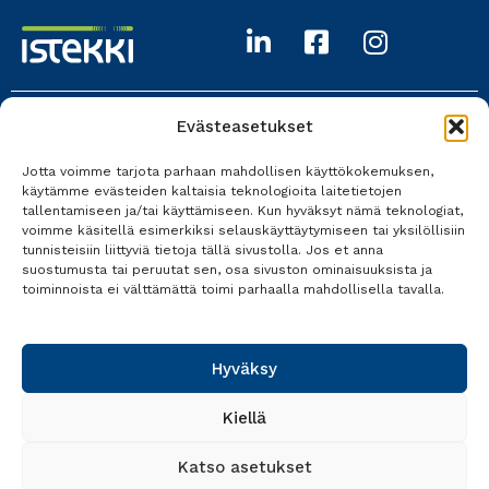
Evästeasetukset
Istekki Oy
Jotta voimme tarjota parhaan mahdollisen käyttökokemuksen,
017 618 0700
käytämme evästeiden kaltaisia teknologioita laitetietojen
tallentamiseen ja/tai käyttämiseen. Kun hyväksyt nämä teknologiat,
Kaikki yhteystiedot
voimme käsitellä esimerkiksi selauskäyttäytymiseen tai yksilöllisiin
tunnisteisiin liittyviä tietoja tällä sivustolla. Jos et anna
suostumusta tai peruutat sen, osa sivuston ominaisuuksista ja
toiminnoista ei välttämättä toimi parhaalla mahdollisella tavalla.
Tietosuoja
Käyttöehdot
Hyväksy
Saavutettavuusseloste
Kiellä
Katso asetukset