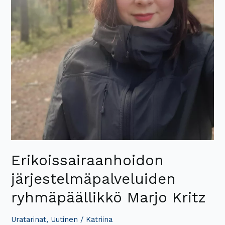
Erikoissairaanhoidon
järjestelmäpalveluiden
ryhmäpäällikkö Marjo Kritz
Uratarinat
,
Uutinen
/
Katriina