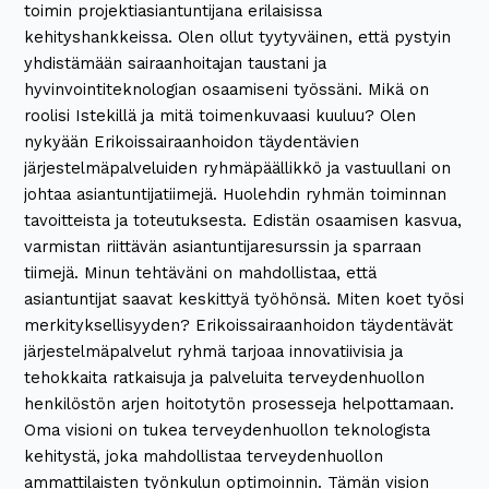
toimin projektiasiantuntijana erilaisissa
kehityshankkeissa. Olen ollut tyytyväinen, että pystyin
yhdistämään sairaanhoitajan taustani ja
hyvinvointiteknologian osaamiseni työssäni. Mikä on
roolisi Istekillä ja mitä toimenkuvaasi kuuluu? Olen
nykyään Erikoissairaanhoidon täydentävien
järjestelmäpalveluiden ryhmäpäällikkö ja vastuullani on
johtaa asiantuntijatiimejä. Huolehdin ryhmän toiminnan
tavoitteista ja toteutuksesta. Edistän osaamisen kasvua,
varmistan riittävän asiantuntijaresurssin ja sparraan
tiimejä. Minun tehtäväni on mahdollistaa, että
asiantuntijat saavat keskittyä työhönsä. Miten koet työsi
merkityksellisyyden? Erikoissairaanhoidon täydentävät
järjestelmäpalvelut ryhmä tarjoaa innovatiivisia ja
tehokkaita ratkaisuja ja palveluita terveydenhuollon
henkilöstön arjen hoitotytön prosesseja helpottamaan.
Oma visioni on tukea terveydenhuollon teknologista
kehitystä, joka mahdollistaa terveydenhuollon
ammattilaisten työnkulun optimoinnin. Tämän vision