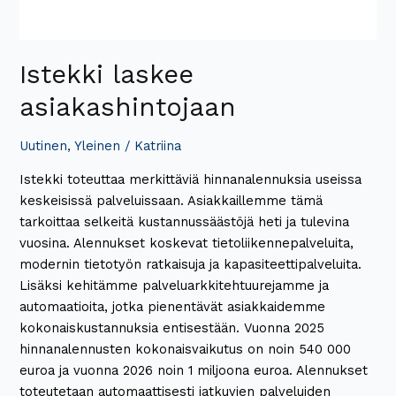
Istekki laskee
asiakashintojaan
Uutinen
,
Yleinen
/
Katriina
Istekki toteuttaa merkittäviä hinnanalennuksia useissa
keskeisissä palveluissaan. Asiakkaillemme tämä
tarkoittaa selkeitä kustannussäästöjä heti ja tulevina
vuosina. Alennukset koskevat tietoliikennepalveluita,
modernin tietotyön ratkaisuja ja kapasiteettipalveluita.
Lisäksi kehitämme palveluarkkitehtuurejamme ja
automaatioita, jotka pienentävät asiakkaidemme
kokonaiskustannuksia entisestään. Vuonna 2025
hinnanalennusten kokonaisvaikutus on noin 540 000
euroa ja vuonna 2026 noin 1 miljoona euroa. Alennukset
toteutetaan automaattisesti jatkuvien palveluiden