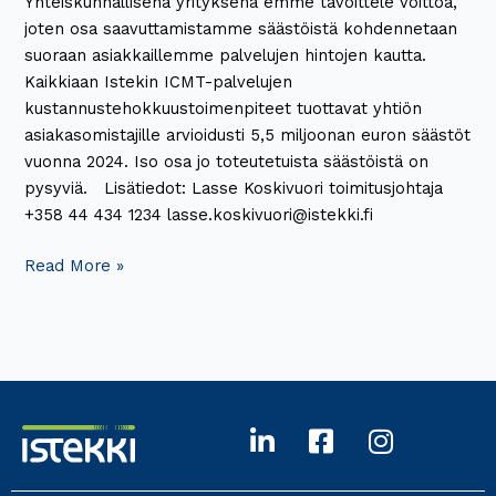
Yhteiskunnallisena yrityksenä emme tavoittele voittoa,
joten osa saavuttamistamme säästöistä kohdennetaan
suoraan asiakkaillemme palvelujen hintojen kautta.
Kaikkiaan Istekin ICMT-palvelujen
kustannustehokkuustoimenpiteet tuottavat yhtiön
asiakasomistajille arvioidusti 5,5 miljoonan euron säästöt
vuonna 2024. Iso osa jo toteutetuista säästöistä on
pysyviä. Lisätiedot: Lasse Koskivuori toimitusjohtaja
+358 44 434 1234 lasse.koskivuori@istekki.fi
Read More »