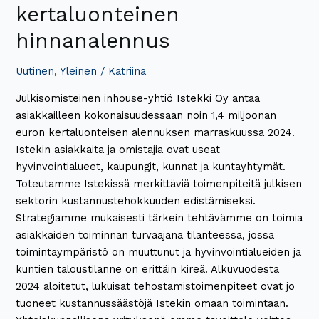
kertaluonteinen
hinnanalennus
Uutinen
,
Yleinen
/
Katriina
Julkisomisteinen inhouse-yhtiö Istekki Oy antaa
asiakkailleen kokonaisuudessaan noin 1,4 miljoonan
euron kertaluonteisen alennuksen marraskuussa 2024.
Istekin asiakkaita ja omistajia ovat useat
hyvinvointialueet, kaupungit, kunnat ja kuntayhtymät.
Toteutamme Istekissä merkittäviä toimenpiteitä julkisen
sektorin kustannustehokkuuden edistämiseksi.
Strategiamme mukaisesti tärkein tehtävämme on toimia
asiakkaiden toiminnan turvaajana tilanteessa, jossa
toimintaympäristö on muuttunut ja hyvinvointialueiden ja
kuntien taloustilanne on erittäin kireä. Alkuvuodesta
2024 aloitetut, lukuisat tehostamistoimenpiteet ovat jo
tuoneet kustannussäästöjä Istekin omaan toimintaan.