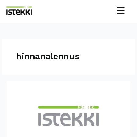
Siirry
sisältöön
hinnanalennus
Istekki
laskee
asiakashintojaan