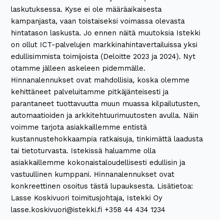
laskutuksessa. Kyse ei ole määräaikaisesta
kampanjasta, vaan toistaiseksi voimassa olevasta
hintatason laskusta. Jo ennen näitä muutoksia Istekki
on ollut ICT-palvelujen markkinahintavertailuissa yksi
edullisimmista toimijoista (Deloitte 2023 ja 2024). Nyt
otamme jälleen askeleen pidemmälle.
Hinnanalennukset ovat mahdollisia, koska olemme
kehittäneet palveluitamme pitkäjänteisesti ja
parantaneet tuottavuutta muun muassa kilpailutusten,
automaatioiden ja arkkitehtuurimuutosten avulla. Näin
voimme tarjota asiakkaillemme entistä
kustannustehokkaampia ratkaisuja, tinkimättä laadusta
tai tietoturvasta. Istekissä haluamme olla
asiakkaillemme kokonaistaloudellisesti edullisin ja
vastuullinen kumppani. Hinnanalennukset ovat
konkreettinen osoitus tästä lupauksesta. Lisätietoa:
Lasse Koskivuori toimitusjohtaja, Istekki Oy
lasse.koskivuori@istekki.fi +358 44 434 1234