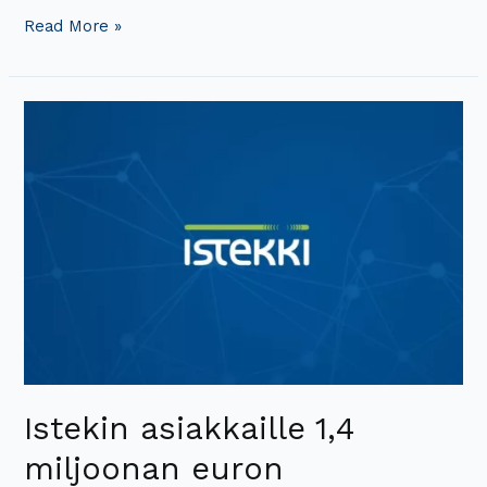
Read More »
Istekin
asiakkaille
1,4
miljoonan
euron
kertaluonteinen
hinnanalennus
Istekin asiakkaille 1,4
miljoonan euron