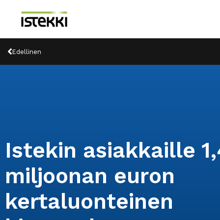
Siirry
sisältöön
Prev
Edellinen
Istekin asiakkaille 1
miljoonan euron
kertaluonteinen