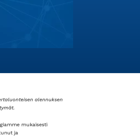
ertaluonteisen alennuksen
tymät.
tegiamme mukaisesti
tunut ja