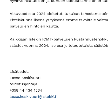
hyvinvointialueiden ja kuntien taloustilanne on erittäi
Alkuvuodesta 2024 aloitetut, lukuisat tehostamistoi
Yhteiskunnallisena yrityksenä emme tavoittele voit
palvelujen hintojen kautta.
Kaikkiaan Istekin ICMT-palvelujen kustannustehokkuu
säästöt vuonna 2024. Iso osa jo toteutetuista säästöi
Lisätiedot:
Lasse Koskivuori
toimitusjohtaja
+358 44 434 1234
lasse.koskivuori@istekki.fi