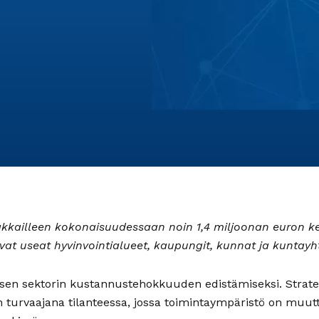
iakkailleen kokonaisuudessaan noin 1,4 miljoonan euron k
ovat useat hyvinvointialueet, kaupungit, kunnat ja kuntayh
kisen sektorin kustannustehokkuuden edistämiseksi. Stra
 turvaajana tilanteessa, jossa toimintaympäristö on muut