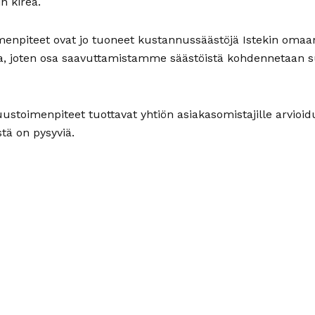
n kireä.
menpiteet ovat jo tuoneet kustannussäästöjä Istekin omaa
toa, joten osa saavuttamistamme säästöistä kohdennetaan
stoimenpiteet tuottavat yhtiön asiakasomistajille arvioid
stä on pysyviä.