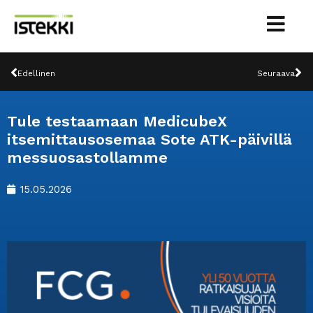
Siirry
sisältöön
Prev
Ne
Edellinen
Seuraava
Tule testaamaan MedicubeX
itsemittausosemaa Sote ATK-päivillä
messuosastollamme
15.05.2026