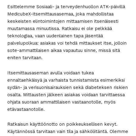
Esittelemme Sosiaali- ja terveydenhuollon ATK-päivillä
MedicubeX-itsemittausasemaa, joka mahdollistaa
keskeisten elintoimintojen mittaamisen itsenäisesti
muutamassa minuutissa. Ratkaisu ei ole pelkkää
teknologiaa, vaan uudenlainen tapa jäsentää
palvelupolkua: asiakas voi tehdä mittaukset itse, jolloin
sote-ammattilaisen aikaa vapautuu sinne, missä sitä
eniten tarvitaan.
Itsemittausaseman avulla voidaan tukea
ennaltaehkäisyä ja varhaista tunnistamista esimerkiksi
sydän- ja verisuonisairauksien sekä diabeteksen riskien
osalta. Mittausten jälkeen asiakas voidaan tarvittaessa
ohjata suoraan ammattilaisen vastaanotolle, myös
etävastaanotolle.
Ratkaisun käyttöönotto on poikkeuksellisen kevyt.
Käytännössä tarvitaan vain tila ja sähköliitäntä. Olemme