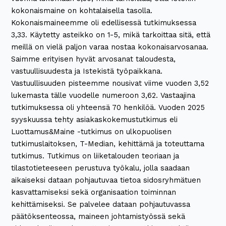
kokonaismaine on kohtalaisella tasolla.
Kokonaismaineemme oli edellisessä tutkimuksessa
3,33. Käytetty asteikko on 1-5, mikä tarkoittaa sitä, että
meillä on vielä paljon varaa nostaa kokonaisarvosanaa.
Saimme erityisen hyvät arvosanat taloudesta,
vastuullisuudesta ja Istekistä työpaikkana.
Vastuullisuuden pisteemme nousivat viime vuoden 3,52
lukemasta tälle vuodelle numeroon 3,62. Vastaajina
tutkimuksessa oli yhteensä 70 henkilöä. Vuoden 2025
syyskuussa tehty asiakaskokemustutkimus eli
Luottamus&Maine -tutkimus on ulkopuolisen
tutkimuslaitoksen, T-Median, kehittämä ja toteuttama
tutkimus. Tutkimus on liiketalouden teoriaan ja
tilastotieteeseen perustuva työkalu, jolla saadaan
aikaiseksi dataan pohjautuvaa tietoa sidosryhmätuen
kasvattamiseksi sekä organisaation toiminnan
kehittämiseksi. Se palvelee dataan pohjautuvassa
päätöksenteossa, maineen johtamistyössä sekä