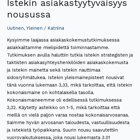
Istekin asiakastyytyväisyys
nousussa
Uutinen
,
Yleinen
/
Katriina
Kysyimme laajassa asiakaskokemustutkimuksessa
asiakkailtamme mielipidettä toiminnastamme.
Tutkimuksen avulla haluttiin tutkia Istekin strategisten ja
taktisten asiakasyhteyshenkilöiden asiakaskokemusta
ja Istekin mainetta sekä Istekin nauttimaa
sidosryhmätukea. Istekin yleismainepisteet nousivat
tänä vuonna lukemaan 3,33, mikä tarkoittaa, että Istekin
kokonaismaine on kohtalaisella tasolla.
Kokonaismaineemme oli edellisessä tutkimuksessa
3,32. Käytetty asteikko on 1-5, mikä tarkoittaa että
meillä on vielä paljon varaa nostaa kokonaisarvosanaa.
Saimme hyvän arvosanan taloudesta, vastuullisuudesta
ja Istekistä työpaikkana. Suurin nousu saavutettiin
vuorovaikutuksessa, joka nousi lukemasta 3.01