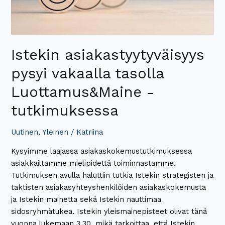
Istekin asiakastyytyväisyys
pysyi vakaalla tasolla
Luottamus&Maine -
tutkimuksessa
Uutinen
,
Yleinen
/
Katriina
Kysyimme laajassa asiakaskokemustutkimuksessa
asiakkailtamme mielipidettä toiminnastamme.
Tutkimuksen avulla haluttiin tutkia Istekin strategisten ja
taktisten asiakasyhteyshenkilöiden asiakaskokemusta
ja Istekin mainetta sekä Istekin nauttimaa
sidosryhmätukea. Istekin yleismainepisteet olivat tänä
vuonna lukemaan 3,30, mikä tarkoittaa, että Istekin