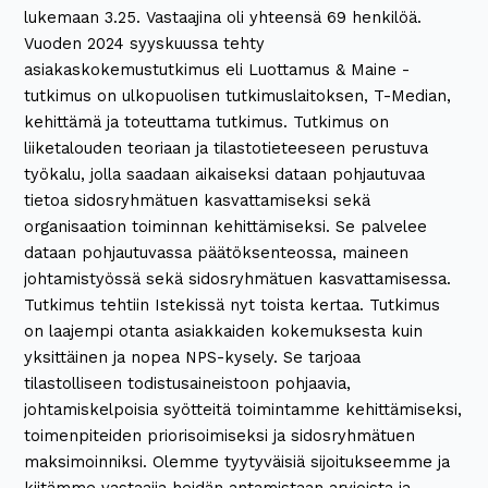
lukemaan 3.25. Vastaajina oli yhteensä 69 henkilöä.
Vuoden 2024 syyskuussa tehty
asiakaskokemustutkimus eli Luottamus & Maine -
tutkimus on ulkopuolisen tutkimuslaitoksen, T-Median,
kehittämä ja toteuttama tutkimus. Tutkimus on
liiketalouden teoriaan ja tilastotieteeseen perustuva
työkalu, jolla saadaan aikaiseksi dataan pohjautuvaa
tietoa sidosryhmätuen kasvattamiseksi sekä
organisaation toiminnan kehittämiseksi. Se palvelee
dataan pohjautuvassa päätöksenteossa, maineen
johtamistyössä sekä sidosryhmätuen kasvattamisessa.
Tutkimus tehtiin Istekissä nyt toista kertaa. Tutkimus
on laajempi otanta asiakkaiden kokemuksesta kuin
yksittäinen ja nopea NPS-kysely. Se tarjoaa
tilastolliseen todistusaineistoon pohjaavia,
johtamiskelpoisia syötteitä toimintamme kehittämiseksi,
toimenpiteiden priorisoimiseksi ja sidosryhmätuen
maksimoinniksi. Olemme tyytyväisiä sijoitukseemme ja
kiitämme vastaajia heidän antamistaan arvioista ja