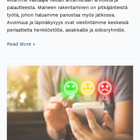
palautteesta. Maineen rakentaminen on pitkäjänteistä
työtä, johon haluamme panostaa myös jatkossa.
Avoimuus ja läpinäkyvyys ovat viestintämme keskeisiä
periaatteita henkilöstölle, asiakkaille ja sidosryhmille.
Read More »
Asiakaskokemustutkimuksessa
näkyi
Istekin
vahva
työnantajamielikuva,
vastuullisuus
ja
talous