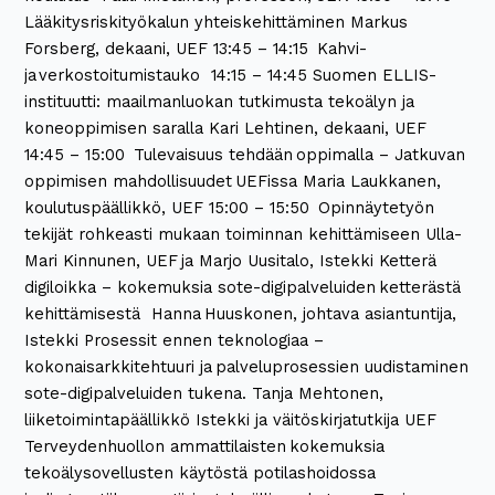
Lääkitysriskityökalun yhteiskehittäminen​ Markus
Forsberg, dekaani, UEF 13:45 – 14:15 ​ Kahvi-
ja verkostoitumistauko​ ​ 14:15 – 14:45​ Suomen ELLIS-
instituutti: maailmanluokan tutkimusta tekoälyn ja
koneoppimisen saralla Kari Lehtinen, dekaani, UEF
14:45 – 15:00 ​ Tulevaisuus tehdään oppimalla – Jatkuvan
oppimisen mahdollisuudet UEFissa​ Maria Laukkanen,
koulutuspäällikkö, UEF 15:00 – 15:50 ​ Opinnäytetyön
tekijät rohkeasti mukaan toiminnan kehittämiseen Ulla-
Mari Kinnunen, UEF ja Marjo Uusitalo, Istekki​ Ketterä
digiloikka – kokemuksia sote-digipalveluiden ketterästä
kehittämisestä Hanna Huuskonen, johtava asiantuntija,
Istekki Prosessit ennen teknologiaa –
kokonaisarkkitehtuuri ja palveluprosessien uudistaminen
sote-digipalveluiden tukena​. Tanja Mehtonen,
liiketoimintapäällikkö Istekki ja väitöskirjatutkija UEF
Terveydenhuollon ammattilaisten kokemuksia
tekoälysovellusten käytöstä potilashoidossa