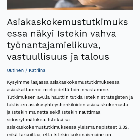
Asiakaskokemustutkimuks
essa näkyi Istekin vahva
työnantajamielikuva,
vastuullisuus ja talous
Uutinen
/
Katriina
Kysyimme laajassa asiakaskokemustutkimuksessa
asiakkailtamme mielipidettä toiminnastamme.
Tutkimuksen avulla haluttiin tutkia Istekin strategisten ja
taktisten asiakasyhteyshenkilöiden asiakaskokemusta
ja Istekin mainetta sekä Istekin nauttimaa
sidosryhmätukea. Istekki sai
asiakaskokemustutkimuksessa yleismainepisteet 3.32,
mikä tarkoittaa, että Istekin kokonaismaine on