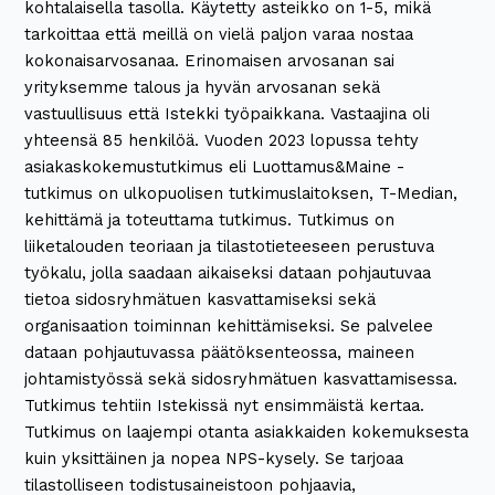
kohtalaisella tasolla. Käytetty asteikko on 1-5, mikä
tarkoittaa että meillä on vielä paljon varaa nostaa
kokonaisarvosanaa. Erinomaisen arvosanan sai
yrityksemme talous ja hyvän arvosanan sekä
vastuullisuus että Istekki työpaikkana. Vastaajina oli
yhteensä 85 henkilöä. Vuoden 2023 lopussa tehty
asiakaskokemustutkimus eli Luottamus&Maine -
tutkimus on ulkopuolisen tutkimuslaitoksen, T-Median,
kehittämä ja toteuttama tutkimus. Tutkimus on
liiketalouden teoriaan ja tilastotieteeseen perustuva
työkalu, jolla saadaan aikaiseksi dataan pohjautuvaa
tietoa sidosryhmätuen kasvattamiseksi sekä
organisaation toiminnan kehittämiseksi. Se palvelee
dataan pohjautuvassa päätöksenteossa, maineen
johtamistyössä sekä sidosryhmätuen kasvattamisessa.
Tutkimus tehtiin Istekissä nyt ensimmäistä kertaa.
Tutkimus on laajempi otanta asiakkaiden kokemuksesta
kuin yksittäinen ja nopea NPS-kysely. Se tarjoaa
tilastolliseen todistusaineistoon pohjaavia,