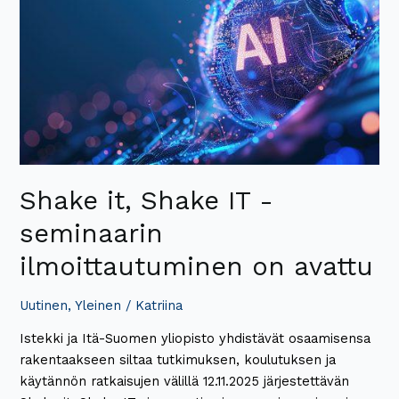
Shake
IT
-
seminaarin
ilmoittautuminen
on
avattu
Shake it, Shake IT -
seminaarin
ilmoittautuminen on avattu
Uutinen
,
Yleinen
/
Katriina
Istekki ja Itä-Suomen yliopisto yhdistävät osaamisensa
rakentaakseen siltaa tutkimuksen, koulutuksen ja
käytännön ratkaisujen välillä 12.11.2025 järjestettävän