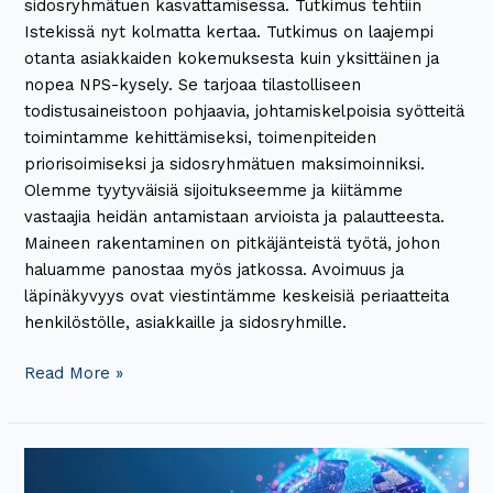
sidosryhmätuen kasvattamisessa. Tutkimus tehtiin
Istekissä nyt kolmatta kertaa. Tutkimus on laajempi
otanta asiakkaiden kokemuksesta kuin yksittäinen ja
nopea NPS-kysely. Se tarjoaa tilastolliseen
todistusaineistoon pohjaavia, johtamiskelpoisia syötteitä
toimintamme kehittämiseksi, toimenpiteiden
priorisoimiseksi ja sidosryhmätuen maksimoinniksi.
Olemme tyytyväisiä sijoitukseemme ja kiitämme
vastaajia heidän antamistaan arvioista ja palautteesta.
Maineen rakentaminen on pitkäjänteistä työtä, johon
haluamme panostaa myös jatkossa. Avoimuus ja
läpinäkyvyys ovat viestintämme keskeisiä periaatteita
henkilöstölle, asiakkaille ja sidosryhmille.
Read More »
Shake
it,