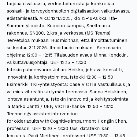
tarjoaa oivalluksia, verkostoitumista ja konkretiaa
sosiaali- ja terveydenhuollon digitalisaation vaikuttavasta
edistämisestä. Aika: 12.11.2025, klo 12–16Paikka: Itä-
Suomen yliopisto, Kuopion kampus, Snellmania-
rakennus, SN200, 2.krs ja verkossa (MS Teams)
Tervetuloa mukaan! Huomioithan, että ilmoittautuminen
sulkeutuu 3.11.2025. Ilmoittaudu mukaan Seminaarin
ohjelma: 12:00 – 12:15​ Tilaisuuden avaus​ Minna Hendolin,
vaikuttavuusjohtaja, UEF​ 12:15 – 12:30​
Istekin puheenvuoro​ Juhani Heikka, johtava konsultti,
innovointi ja kehitystoiminta, Istekki​ 12:30 – 12:50​
Esimerkki TKI-yhteistyöstä: Case VICTIS Vastuullisuus ja
valmius vihreään siirtymän teemassa ​ Sanna Heikkinen,
johtava asiantuntija, Istekin innovointi ja kehitystoiminta​
ja Marko Jäntti / UEF, VICTIS-hanke ​ 12:50 – 13:10​
Technology assisted intervention
for older adults with Cognitive impairment Honglin Chen,
professori, UEF 13:10 – 13:30​ Uusi datatekniikan
koulutus Pauli Miettinen, professori, UEF. 13:30 – 13:45 ​