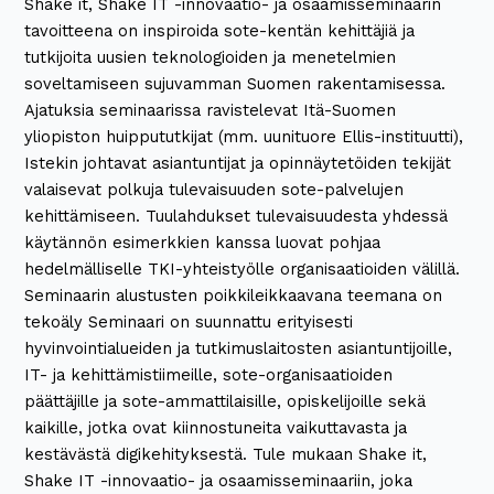
Shake it, Shake IT -innovaatio- ja osaamisseminaarin
tavoitteena on inspiroida sote-kentän kehittäjiä ja
tutkijoita uusien teknologioiden ja menetelmien
soveltamiseen sujuvamman Suomen rakentamisessa.
Ajatuksia seminaarissa ravistelevat Itä-Suomen
yliopiston huippututkijat (mm. uunituore Ellis-instituutti),
Istekin johtavat asiantuntijat ja opinnäytetöiden tekijät
valaisevat polkuja tulevaisuuden sote-palvelujen
kehittämiseen. Tuulahdukset tulevaisuudesta yhdessä
käytännön esimerkkien kanssa luovat pohjaa
hedelmälliselle TKI-yhteistyölle organisaatioiden välillä.
Seminaarin alustusten poikkileikkaavana teemana on
tekoäly Seminaari on suunnattu erityisesti
hyvinvointialueiden ja tutkimuslaitosten asiantuntijoille,
IT- ja kehittämistiimeille, sote-organisaatioiden
päättäjille ja sote-ammattilaisille, opiskelijoille sekä
kaikille, jotka ovat kiinnostuneita vaikuttavasta ja
kestävästä digikehityksestä. Tule mukaan Shake it,
Shake IT -innovaatio- ja osaamisseminaariin, joka