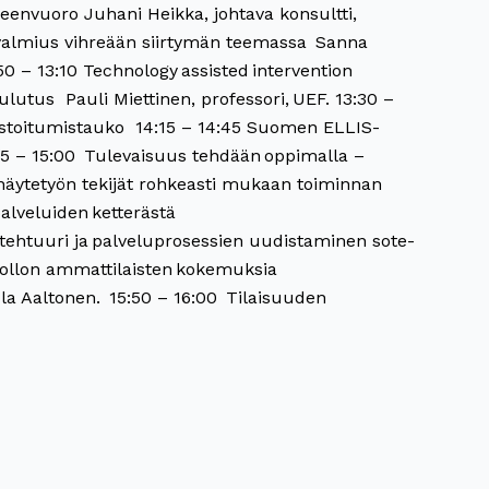
heenvuoro​ Juhani Heikka, johtava konsultti,
a valmius vihreään siirtymän teemassa ​ Sanna
:50 – 13:10​ Technology assisted intervention
ulutus Pauli Miettinen, professori, UEF. 13:30 –
ostoitumistauko​ ​ 14:15 – 14:45​ Suomen ELLIS-
5 – 15:00 ​ Tulevaisuus tehdään oppimalla –
näytetyön tekijät rohkeasti mukaan toiminnan
alveluiden ketterästä
itehtuuri ja palveluprosessien uudistaminen sote-
huollon ammattilaisten kokemuksia
a Aaltonen. ​ 15:50 – 16:00 ​ Tilaisuuden