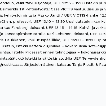
endolin, vaikuttavuusjohtaja, UEF​ 12:15 – 12:30​ Istekin pu
:50​ Esimerkki TKI-yhteistyöstä: Case VICTIS Vastuullisuus j
 ja kehitystoiminta​ ja Marko Jäntti / UEF, VICTIS-hanke ​ 12
 Chen, professori, UEF 13:10 – 13:30​ Uusi datatekniikan ko
Markus Forsberg, dekaani, UEF 13:45 – 14:15 ​ Kahvi- ja verk
ja koneoppimisen saralla Kari Lehtinen, dekaani, UEF 14:4
a Laukkanen, koulutuspäällikkö, UEF 15:00 – 15:50 ​ Opin
sitalo, Istekki​ Ketterä digiloikka – kokemuksia sote-digip
tija, Istekki Prosessit ennen teknologiaa – kokonaisarkk
mintapäällikkö Istekki ja väitöskirjatutkija UEF Terveyden
gnostiikassa. Järjestelmällinen katsaus Tanja Ripatti & Paul