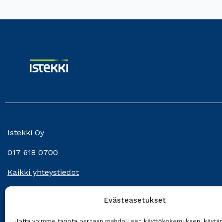
Istekki Oy
017 618 0700
Kaikki yhteystiedot
Evästeasetukset
Jotta voimme tarjota parhaan mahdollisen käyttökokemuksen, käyt