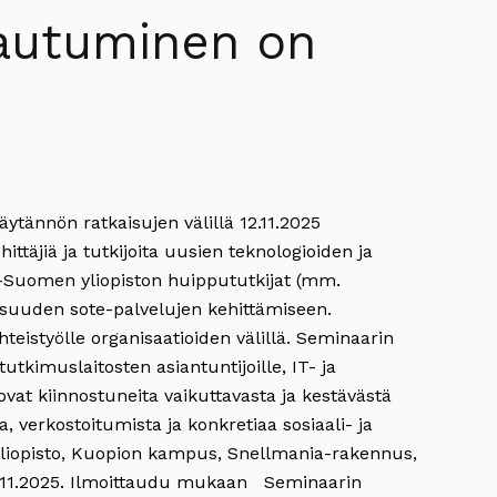
tautuminen on
ytännön ratkaisujen välillä 12.11.2025
ttäjiä ja tutkijoita uusien teknologioiden ja
-Suomen yliopiston huippututkijat (mm.
evaisuuden sote-palvelujen kehittämiseen.
istyölle organisaatioiden välillä. Seminaarin
tkimuslaitosten asiantuntijoille, IT- ja
a ovat kiinnostuneita vaikuttavasta ja kestävästä
, verkostoitumista ja konkretiaa sosiaali- ja
n yliopisto, Kuopion kampus, Snellmania-rakennus,
3.11.2025. Ilmoittaudu mukaan Seminaarin