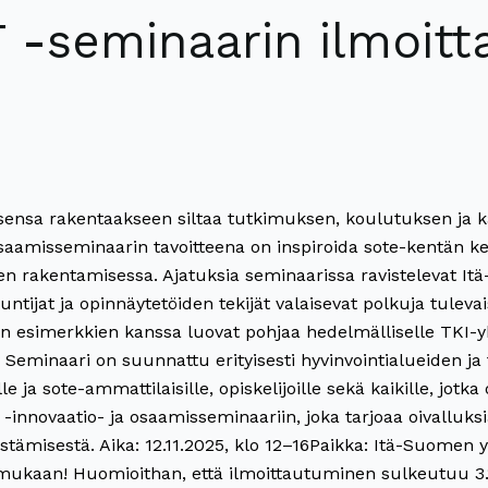
T -seminaarin ilmoit
isensa rakentaakseen siltaa tutkimuksen, koulutuksen ja kä
osaamisseminaarin tavoitteena on inspiroida sote-kentän kehi
akentamisessa. Ajatuksia seminaarissa ravistelevat Itä
antuntijat ja opinnäytetöiden tekijät valaisevat polkuja tul
esimerkkien kanssa luovat pohjaa hedelmälliselle TKI-yhte
eminaari on suunnattu erityisesti hyvinvointialueiden ja tu
le ja sote-ammattilaisille, opiskelijoille sekä kaikille, jotk
innovaatio- ja osaamisseminaariin, joka tarjoaa oivalluksia
distämisestä. Aika: 12.11.2025, klo 12–16Paikka: Itä-Suome
 mukaan! Huomioithan, että ilmoittautuminen sulkeutuu 