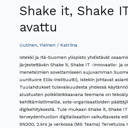
Shake it, Shake I
avattu
Uutinen
,
Yleinen
/
Katriina
Istekki ja Itä-Suomen yliopisto yhdistävät osaam
järjestettävän Shake it, Shake IT -innovaatio- ja 
menetelmien soveltamiseen sujuvamman Suomen r
uunituore Ellis-instituutti), Istekin johtavat asi
Tuulahdukset tulevaisuudesta yhdessä käytännön 
alustusten poikkileikkaavana teemana on tekoäly S
kehittämistiimeille, sote-organisaatioiden päättäjil
digikehityksestä. Tule mukaan Shake it, Shake IT -
terveydenhuollon digitalisaation vaikuttavasta e
SN200, 2.krs ja verkossa (MS Teams) Tervetuloa