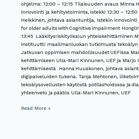
ohjelma: 12:00 – 12:15​ Tilaisuuden avaus​ Minna H
innovointi ja kehitystoiminta, Istekki​ 12:30 – 12
Heikkinen, johtava asiantuntija, Istekin innovointi
for older adults with Cognitive impairment Honglin
13:45 ​ Lääkitysriskityökalun yhteiskehittäminen​ 
instituutti: maailmanluokan tutkimusta tekoälyn 
Jatkuvan oppimisen mahdollisuudet UEFissa​ Mari
kehittämiseen Ulla-Mari Kinnunen, UEF ja Marjo Uu
kehittämisestä Hanna Huuskonen, johtava asiantun
digipalveluiden tukena​. Tanja Mehtonen, liiketoi
tekoälysovellusten käytöstä potilashoidossa ja dia
yhteenveto ja päätös​ Ulla-Mari Kinnunen, UEF​
Read More »