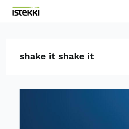
Siirry
sisältöön
shake it shake it
Shake
it,
Shake
IT
-