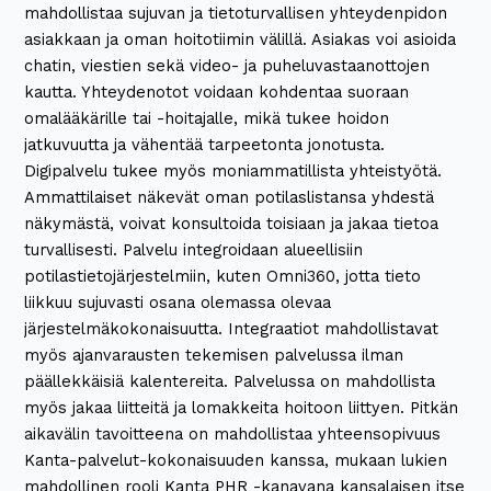
mahdollistaa sujuvan ja tietoturvallisen yhteydenpidon
asiakkaan ja oman hoitotiimin välillä. Asiakas voi asioida
chatin, viestien sekä video- ja puheluvastaanottojen
kautta. Yhteydenotot voidaan kohdentaa suoraan
omalääkärille tai -hoitajalle, mikä tukee hoidon
jatkuvuutta ja vähentää tarpeetonta jonotusta.
Digipalvelu tukee myös moniammatillista yhteistyötä.
Ammattilaiset näkevät oman potilaslistansa yhdestä
näkymästä, voivat konsultoida toisiaan ja jakaa tietoa
turvallisesti. Palvelu integroidaan alueellisiin
potilastietojärjestelmiin, kuten Omni360, jotta tieto
liikkuu sujuvasti osana olemassa olevaa
järjestelmäkokonaisuutta. Integraatiot mahdollistavat
myös ajanvarausten tekemisen palvelussa ilman
päällekkäisiä kalentereita. Palvelussa on mahdollista
myös jakaa liitteitä ja lomakkeita hoitoon liittyen. Pitkän
aikavälin tavoitteena on mahdollistaa yhteensopivuus
Kanta-palvelut-kokonaisuuden kanssa, mukaan lukien
mahdollinen rooli Kanta PHR -kanavana kansalaisen itse