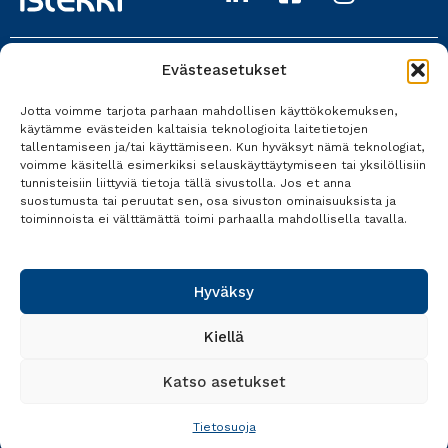
Evästeasetukset
Istekki Oy
Jotta voimme tarjota parhaan mahdollisen käyttökokemuksen,
017 618 0700
käytämme evästeiden kaltaisia teknologioita laitetietojen
tallentamiseen ja/tai käyttämiseen. Kun hyväksyt nämä teknologiat,
Kaikki yhteystiedot
voimme käsitellä esimerkiksi selauskäyttäytymiseen tai yksilöllisiin
tunnisteisiin liittyviä tietoja tällä sivustolla. Jos et anna
suostumusta tai peruutat sen, osa sivuston ominaisuuksista ja
toiminnoista ei välttämättä toimi parhaalla mahdollisella tavalla.
Tietosuoja
Käyttöehdot
Hyväksy
Saavutettavuusseloste
Kiellä
Katso asetukset
Tietosuoja