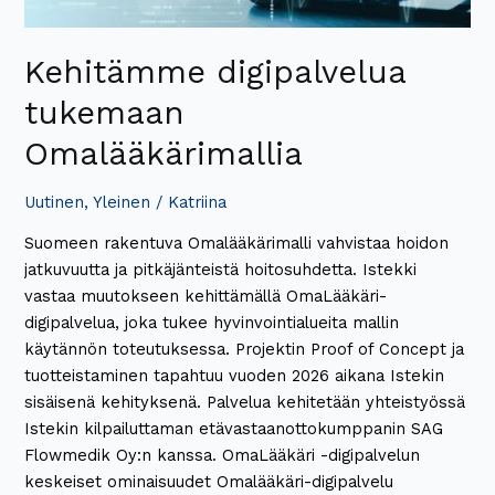
Kehitämme digipalvelua
tukemaan
Omalääkärimallia
Uutinen
,
Yleinen
/
Katriina
Suomeen rakentuva Omalääkärimalli vahvistaa hoidon
jatkuvuutta ja pitkäjänteistä hoitosuhdetta. Istekki
vastaa muutokseen kehittämällä OmaLääkäri-
digipalvelua, joka tukee hyvinvointialueita mallin
käytännön toteutuksessa. Projektin Proof of Concept ja
tuotteistaminen tapahtuu vuoden 2026 aikana Istekin
sisäisenä kehityksenä. Palvelua kehitetään yhteistyössä
Istekin kilpailuttaman etävastaanottokumppanin SAG
Flowmedik Oy:n kanssa. OmaLääkäri -digipalvelun
keskeiset ominaisuudet Omalääkäri-digipalvelu