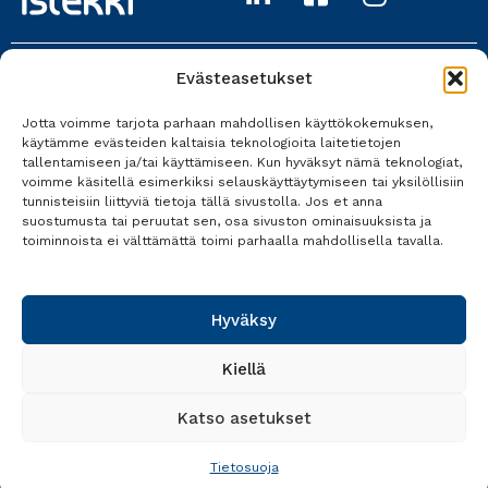
Evästeasetukset
Istekki Oy
Jotta voimme tarjota parhaan mahdollisen käyttökokemuksen,
017 618 0700
käytämme evästeiden kaltaisia teknologioita laitetietojen
tallentamiseen ja/tai käyttämiseen. Kun hyväksyt nämä teknologiat,
Kaikki yhteystiedot
voimme käsitellä esimerkiksi selauskäyttäytymiseen tai yksilöllisiin
tunnisteisiin liittyviä tietoja tällä sivustolla. Jos et anna
suostumusta tai peruutat sen, osa sivuston ominaisuuksista ja
toiminnoista ei välttämättä toimi parhaalla mahdollisella tavalla.
Tietosuoja
Käyttöehdot
Hyväksy
Saavutettavuusseloste
Kiellä
Katso asetukset
Tietosuoja