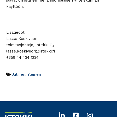
jäävät omistajiemme ja suomalaisen yhteiskunnan
käyttöön.
Lisätiedot:
Lasse Koskivuori
toimitusjohtaja, Istekki Oy
lasse.koskivuori@istekki.fi
+358 44 434 1234
Uutinen
,
Yleinen