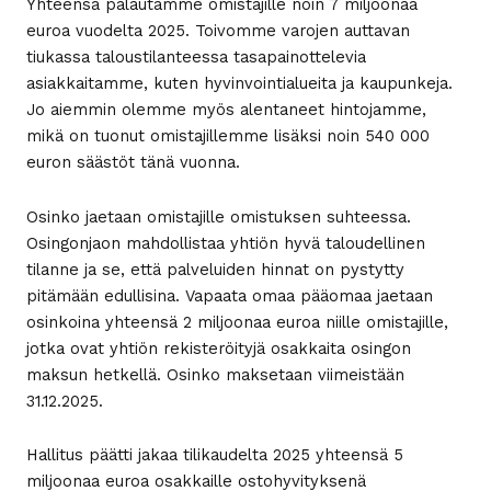
Yhteensä palautamme omistajille noin 7 miljoonaa
euroa vuodelta 2025. Toivomme varojen auttavan
tiukassa taloustilanteessa tasapainottelevia
asiakkaitamme, kuten hyvinvointialueita ja kaupunkeja.
Jo aiemmin olemme myös alentaneet hintojamme,
mikä on tuonut omistajillemme lisäksi noin 540 000
euron säästöt tänä vuonna.
Osinko jaetaan omistajille omistuksen suhteessa.
Osingonjaon mahdollistaa yhtiön hyvä taloudellinen
tilanne ja se, että palveluiden hinnat on pystytty
pitämään edullisina. Vapaata omaa pääomaa jaetaan
osinkoina yhteensä 2 miljoonaa euroa niille omistajille,
jotka ovat yhtiön rekisteröityjä osakkaita osingon
maksun hetkellä. Osinko maksetaan viimeistään
31.12.2025.
Hallitus päätti jakaa tilikaudelta 2025 yhteensä 5
miljoonaa euroa osakkaille ostohyvityksenä