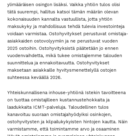
ylimääräisen osingon lisäksi. Vaikka yhtiön tulos olisi
tätä suurempi, hallitus katsoi tämän määrän olevan
kokonaisuuden kannalta vastuullista, jotta yhtiön
maksukyky ja mahdollisuus tehdä tulevia investointeja
voidaan varmistaa. Ostohyvitykset perustuvat omistaja-
asiakkaiden ostovolyymiin ja ne perustuvat vuoden
2025 ostoihin. Ostohyvityksistä päätetään jo ennen
vuodenvaihdetta, mikä tukee omistajiemme talouden
suunnittelua ja ennakoitavuutta. Ostohyvitykset
maksetaan asiakkaille hyvitysmenettelyllä ostojen
suhteessa keväällä 2026.
Yhteiskunnallisena inhouse-yhtiönä Istekin tavoitteena
on tuottaa omistajilleen kustannustehokkaita ja
laadukkaita ICMT-palveluja. Taloudellinen tulos
kanavoituu suoraan omistajahyödyiksi osinkojen,
ostohyvitysten ja kilpailukykyisten hintojen kautta. Näin
varmistamme, että toimintamme arvo ja osaaminen