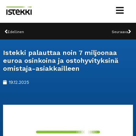
Siirry
sisältöön
Prev
Ne
Edellinen
Seuraava
Istekki palauttaa noin 7 miljoonaa
euroa osinkoina ja ostohyvityksinä
omistaja-asiakkailleen
19.12.2025