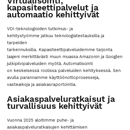
Virtualisointi,
kapasiteettipalvelut ja
automaatio kehittyivät
VDI-teknologioiden tutkimus- ja
kehitystyömme jatkuu teknologiatestauksilla ja
tarpeiden
tarkennuksilla. Kapasiteettipalveluidemme tarjonta
laajeni merkittävästi muun muassa Amazonin ja Googlen
julkipilvipalveluiden myötä. Automatisointi
on keskeisessä roolissa palveluiden kehityksessä. Sen
avulla parannamme käyttöönottoprosesseja,
vasteaikoja ja asiakasraportointia.
Asiakaspalveluratkaisut ja
turvallisuus kehittyivät
Vuonna 2025 aloitimme puhe- ja
asiakaspalveluratkaisujen kehittämisen