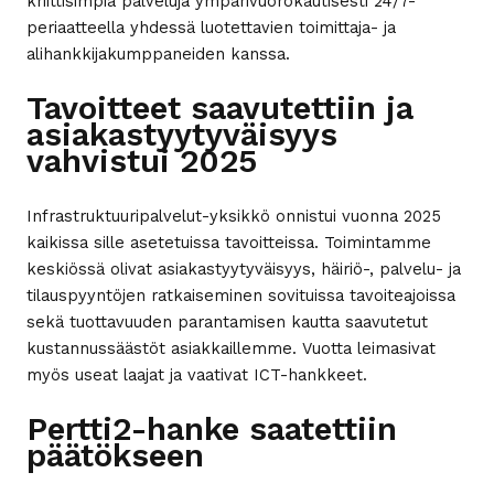
kriittisimpiä palveluja ympärivuorokautisesti 24/7-
periaatteella yhdessä luotettavien toimittaja- ja
alihankkijakumppaneiden kanssa.
Tavoitteet saavutettiin ja
asiakastyytyväisyys
vahvistui 2025
Infrastruktuuripalvelut-yksikkö onnistui vuonna 2025
kaikissa sille asetetuissa tavoitteissa. Toimintamme
keskiössä olivat asiakastyytyväisyys, häiriö-, palvelu- ja
tilauspyyntöjen ratkaiseminen sovituissa tavoiteajoissa
sekä tuottavuuden parantamisen kautta saavutetut
kustannussäästöt asiakkaillemme. Vuotta leimasivat
myös useat laajat ja vaativat ICT-hankkeet.
Pertti2-hanke saatettiin
päätökseen