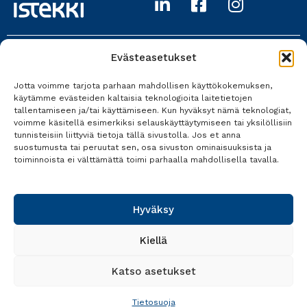
Evästeasetukset
Istekki Oy
Jotta voimme tarjota parhaan mahdollisen käyttökokemuksen,
017 618 0700
käytämme evästeiden kaltaisia teknologioita laitetietojen
tallentamiseen ja/tai käyttämiseen. Kun hyväksyt nämä teknologiat,
Kaikki yhteystiedot
voimme käsitellä esimerkiksi selauskäyttäytymiseen tai yksilöllisiin
tunnisteisiin liittyviä tietoja tällä sivustolla. Jos et anna
suostumusta tai peruutat sen, osa sivuston ominaisuuksista ja
toiminnoista ei välttämättä toimi parhaalla mahdollisella tavalla.
Tietosuoja
Käyttöehdot
Hyväksy
Saavutettavuusseloste
Kiellä
Katso asetukset
Tietosuoja