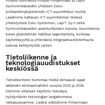
Pohjois-Suomessa Pohjois-Pohjanmaan ja Lapin
hyvinvointialueiden yhteisen Esko-
potilastietojärjestelmän ICT-suunnittelun myötä.
Laadimme kattavan ICT-suunnitelman tiiviissä
yhteistyössä Esko Systemsin, LapIT Oy:n sekä
hyvinvointialueiden asiantuntijoiden kanssa. Suunnitelma
tukee järjestelmän hallittua laajentamista, korkeaa
käytettävyyttä ja yhtenäistä integraatioarkkitehtuuria
tulevaa kehitystyötä varten.
Tietoliikenne ja
teknologiauudistukset
keskiössä
Tietoliikenteen toimintaa meillä leimaavat laajat
laitteiden elinkaarivaihdot vuosina 2025 ja 2026.
Olemme ottaneet käyttöön tekoälyä
hyödyntävän teknologian langattomissa
ratkaisuissamme. Lisäksi edistämme Pirkanmaan