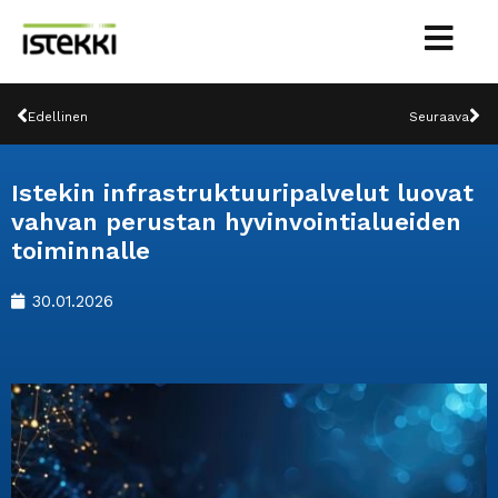
Siirry
sisältöön
Prev
Ne
Edellinen
Seuraava
Istekin infrastruktuuripalvelut luovat
vahvan perustan hyvinvointialueiden
toiminnalle
30.01.2026