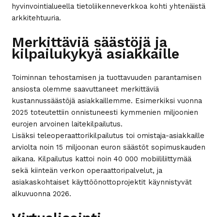
hyvinvointialueella tietoliikenneverkkoa kohti yhtenäistä
arkkitehtuuria.
Merkittäviä säästöjä ja
kilpailukykyä asiakkaille
Toiminnan tehostamisen ja tuottavuuden parantamisen
ansiosta olemme saavuttaneet merkittäviä
kustannussäästöjä asiakkaillemme. Esimerkiksi vuonna
2025 toteutettiin onnistuneesti kymmenien miljoonien
eurojen arvoinen laitekilpailutus.
Lisäksi teleoperaattorikilpailutus toi omistaja-asiakkaille
arviolta noin 15 miljoonan euron säästöt sopimuskauden
aikana. Kilpailutus kattoi noin 40 000 mobiililiittymää
sekä kiinteän verkon operaattoripalvelut, ja
asiakaskohtaiset käyttöönottoprojektit käynnistyvät
alkuvuonna 2026.