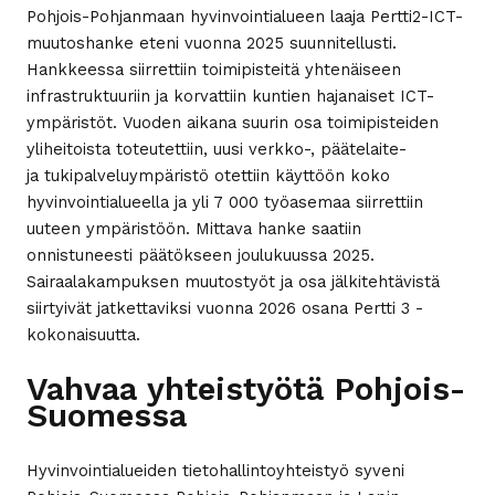
Pohjois-Pohjanmaan hyvinvointialueen laaja Pertti2-ICT-
muutoshanke eteni vuonna 2025 suunnitellusti.
Hankkeessa siirrettiin toimipisteitä yhtenäiseen
infrastruktuuriin ja korvattiin kuntien hajanaiset ICT-
ympäristöt. Vuoden aikana suurin osa toimipisteiden
yliheitoista toteutettiin, uusi verkko-, päätelaite-
ja tukipalveluympäristö otettiin käyttöön koko
hyvinvointialueella ja yli 7 000 työasemaa siirrettiin
uuteen ympäristöön. Mittava hanke saatiin
onnistuneesti päätökseen joulukuussa 2025.
Sairaalakampuksen muutostyöt ja osa jälkitehtävistä
siirtyivät jatkettaviksi vuonna 2026 osana Pertti 3 -
kokonaisuutta.
Vahvaa yhteistyötä Pohjois-
Suomessa
Hyvinvointialueiden tietohallintoyhteistyö syveni