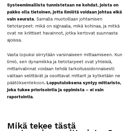
Systeemimallista tunnistetaan ne kohdat, joista on
pakko olla tietoinen, jotta ilmiötä voidaan johtaa eikä
vain seurata
. Samalla muotoillaan johtamisen
tietotarpeet: mikä on signaalia, mikä kohinaa, ja mitkä
ovat ne kriittiset havainnot, jotka kertovat suunnasta
ajoissa.
Vasta lopuksi siirrytään varsinaiseen mittaamiseen. Kun
ilmiö, sen dynamiikka ja tietotarpeet ovat yhteisiä,
mittarivalinnat voidaan tehdä tarkoitussidonnaisesti:
valitaan selittävät ja osoittavat mittarit ja kytketään ne
päätöksentekoon
. Lopputuloksena syntyy mittaristo,
joka tukee priorisointia ja oppimista – ei vain
raportointia
.
Mikä tekee tästä