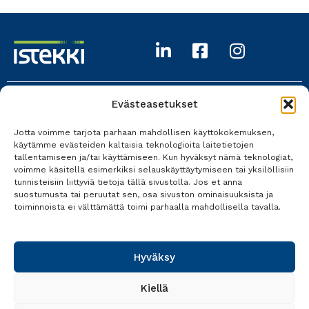
Evästeasetukset
Istekki Oy
Jotta voimme tarjota parhaan mahdollisen käyttökokemuksen,
017 618 0700
käytämme evästeiden kaltaisia teknologioita laitetietojen
tallentamiseen ja/tai käyttämiseen. Kun hyväksyt nämä teknologiat,
Kaikki yhteystiedot
voimme käsitellä esimerkiksi selauskäyttäytymiseen tai yksilöllisiin
tunnisteisiin liittyviä tietoja tällä sivustolla. Jos et anna
suostumusta tai peruutat sen, osa sivuston ominaisuuksista ja
toiminnoista ei välttämättä toimi parhaalla mahdollisella tavalla.
Tietosuoja
Käyttöehdot
Hyväksy
Saavutettavuusseloste
Kiellä