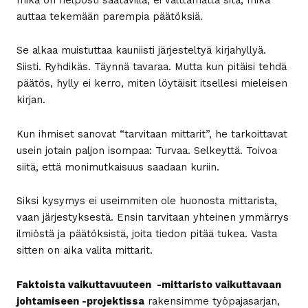
auttaa tekemään parempia päätöksiä.
Se alkaa muistuttaa kauniisti järjesteltyä kirjahyllyä.
Siisti. Ryhdikäs. Täynnä tavaraa. Mutta kun pitäisi tehdä
päätös, hylly ei kerro, miten löytäisit itsellesi mieleisen
kirjan.
Kun ihmiset sanovat “tarvitaan mittarit”, he tarkoittavat
usein jotain paljon isompaa: Turvaa. Selkeyttä. Toivoa
siitä, että monimutkaisuus saadaan kuriin.
Siksi kysymys ei useimmiten ole huonosta mittarista,
vaan järjestyksestä. Ensin tarvitaan yhteinen ymmärrys
ilmiöstä ja päätöksistä, joita tiedon pitää tukea. Vasta
sitten on aika valita mittarit.
Faktoista vaikuttavuuteen -mittaristo vaikuttavaan
johtamiseen -projektissa
rakensimme työpajasarjan,