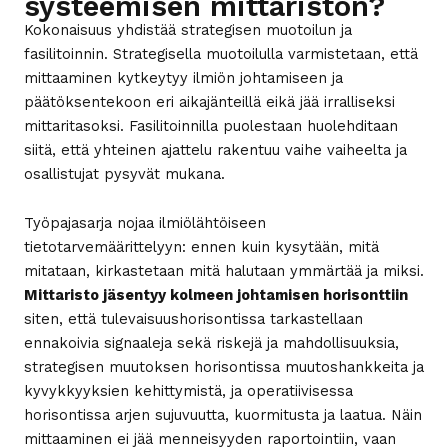
systeemisen mittariston?
Kokonaisuus yhdistää strategisen muotoilun ja
fasilitoinnin. Strategisella muotoilulla varmistetaan, että
mittaaminen kytkeytyy ilmiön johtamiseen ja
päätöksentekoon eri aikajänteillä eikä jää irralliseksi
mittaritasoksi. Fasilitoinnilla puolestaan huolehditaan
siitä, että yhteinen ajattelu rakentuu vaihe vaiheelta ja
osallistujat pysyvät mukana.
Työpajasarja nojaa ilmiölähtöiseen
tietotarvemäärittelyyn: ennen kuin kysytään, mitä
mitataan, kirkastetaan mitä halutaan ymmärtää ja miksi.
Mittaristo jäsentyy kolmeen johtamisen horisonttiin
siten, että tulevaisuushorisontissa tarkastellaan
ennakoivia signaaleja sekä riskejä ja mahdollisuuksia,
strategisen muutoksen horisontissa muutoshankkeita ja
kyvykkyyksien kehittymistä, ja operatiivisessa
horisontissa arjen sujuvuutta, kuormitusta ja laatua. Näin
mittaaminen ei jää menneisyyden raportointiin, vaan