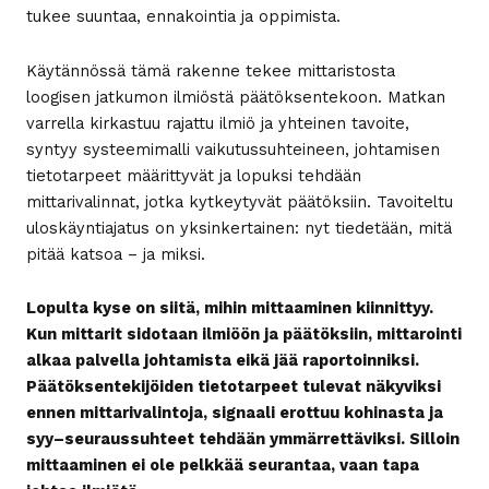
tukee suuntaa, ennakointia ja oppimista.
Käytännössä tämä rakenne tekee mittaristosta
loogisen jatkumon ilmiöstä päätöksentekoon. Matkan
varrella kirkastuu rajattu ilmiö ja yhteinen tavoite,
syntyy systeemimalli vaikutussuhteineen, johtamisen
tietotarpeet määrittyvät ja lopuksi tehdään
mittarivalinnat, jotka kytkeytyvät päätöksiin. Tavoiteltu
uloskäyntiajatus on yksinkertainen: nyt tiedetään, mitä
pitää katsoa – ja miksi.
Lopulta kyse on siitä, mihin mittaaminen kiinnittyy.
Kun mittarit sidotaan ilmiöön ja päätöksiin, mittarointi
alkaa palvella johtamista eikä jää raportoinniksi.
Päätöksentekijöiden tietotarpeet tulevat näkyviksi
ennen mittarivalintoja, signaali erottuu kohinasta ja
syy–seuraussuhteet tehdään ymmärrettäviksi. Silloin
mittaaminen ei ole pelkkää seurantaa, vaan tapa