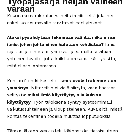
Työpajasarja neljän vaiheen
varaan
Kokonaisuus rakentuu vaiheittain niin, että jokainen
askel luo seuraavalle tarvittavat edellytykset.
Aluksi pysähdytään tekemään valinta: mikä on se
ilmiö, johon johtaminen halutaan kohdistaa?
Ilmiö
rajataan ja nimetään yhdessä, ja samalla sovitaan
yhteinen tavoite, jotta kaikilla on sama käsitys siitä,
mitä ollaan johtamassa.
Kun ilmiö on kirkastettu,
seuraavaksi rakennetaan
ymmärrys
. Mittareihin ei vielä siirrytä, vaan haetaan
selitystä:
miksi ilmiö käyttäytyy niin kuin se
käyttäytyy
. Työn tuloksena syntyy systeemimalli
vaikutussuhteineen ja vipupisteineen. Kuva siitä, missä
kohtaa tekeminen todella muuttaa lopputuloksia.
Tämän jälkeen keskustelu käännetään tietoisuuteen.