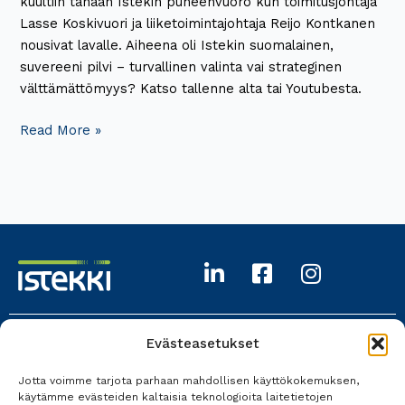
kuultiin tänään Istekin puheenvuoro kun toimitusjohtaja
Lasse Koskivuori ja liiketoimintajohtaja Reijo Kontkanen
nousivat lavalle. Aiheena oli Istekin suomalainen,
suvereeni pilvi – turvallinen valinta vai strateginen
välttämättömyys? Katso tallenne alta tai Youtubesta.
Read More »
Evästeasetukset
Istekki Oy
Jotta voimme tarjota parhaan mahdollisen käyttökokemuksen,
017 618 0700
käytämme evästeiden kaltaisia teknologioita laitetietojen