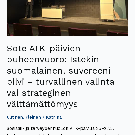
–
turvallinen
valinta
vai
strateginen
välttämättömyys
Sote ATK-päivien
puheenvuoro: Istekin
suomalainen, suvereeni
pilvi – turvallinen valinta
vai strateginen
välttämättömyys
Uutinen
,
Yleinen
/
Katriina
Sosiaali- ja terveydenhuollon ATK-päivillä 25.-27.5.