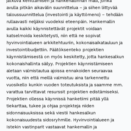
jatkuva kehittämisen ja hankehallinnan malli, jonka
avulla pitkän aikavälin suunnittelua – ja siihen liittyvää
taloussuunnittelua (investointi ja käyttömeno) – tehdään
rullaavasti neljäksi vuodeksi eteenpäin. Hankemallin
avulla kaikki käynnistettävät projektit voidaan
katselmoida keskitetysti, niin että ne sopivat
hyvinvointialueen arkkitehtuuriin, kokonaisaikatauluun ja
investointibudjettiin. Päätöksenteko projektien
käynnistämisestä on myös keskitetty, jotta hankesalkun
kokonaishallinta säilyy. Projektien käynnistämiseen
aletaan valmistautua ajoissa ennakoiden seuraavaa
vuotta, niin että meillä valmistuu aina tarkennettu
vuosikello kunkin vuoden toteutuksista ja saamme mm.
varattua tarvittavat resurssit projektien edistämiseksi.
Projektien ollessa käynnissä hanketiimi pitää yllä
tiekarttaa, tukee ja ohjaa projekteja niiden
sidonnaisuuksissa sekä viestii hankesalkun
kokonaisuudesta sidosryhmille. Hyvinvointialueen ja
Istekin vastinparit vastaavat hankemallin ja