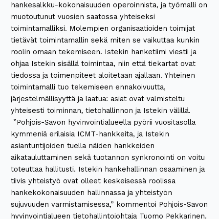
hankesalkku-kokonaisuuden operoinnista, ja työmalli on
muotoutunut vuosien saatossa yhteiseksi
toimintamalliksi. Molempien organisaatioiden toimijat
tietävät toimintamallin sekä miten se vaikuttaa kunkin
roolin omaan tekemiseen. Istekin hanketiimi viestii ja
ohjaa Istekin sisällä toimintaa, niin että tiekartat ovat
tiedossa ja toimenpiteet aloitetaan ajallaan. Yhteinen
toimintamalli tuo tekemiseen ennakoivuutta,
järjestelmällisyyttä ja laatua: asiat ovat valmisteltu
yhteisesti toiminnan, tietohallinnon ja Istekin välillä.
”Pohjois-Savon hyvinvointialueella pyörii vuositasolla
kymmeniä erilaisia ICMT-hankkeita, ja Istekin
asiantuntijoiden tuella näiden hankkeiden
aikatauluttaminen sekä tuotannon synkronointi on voitu
toteuttaa hallitusti. Istekin hankehallinnan osaaminen ja
tiivis yhteistyö ovat olleet keskeisessä roolissa
hankekokonaisuuden hallinnassa ja yhteistyön
sujuvuuden varmistamisessa,” kommentoi Pohjois-Savon
hyvinvointialueen tietohallintojohtaja Tuomo Pekkarinen.