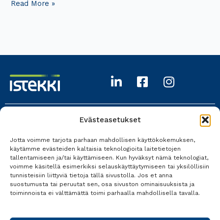
Read More »
Evästeasetukset
Istekki Oy
Jotta voimme tarjota parhaan mahdollisen käyttökokemuksen,
017 618 0700
käytämme evästeiden kaltaisia teknologioita laitetietojen
tallentamiseen ja/tai käyttämiseen. Kun hyväksyt nämä teknologiat,
Kaikki yhteystiedot
voimme käsitellä esimerkiksi selauskäyttäytymiseen tai yksilöllisiin
tunnisteisiin liittyviä tietoja tällä sivustolla. Jos et anna
suostumusta tai peruutat sen, osa sivuston ominaisuuksista ja
toiminnoista ei välttämättä toimi parhaalla mahdollisella tavalla.
Tietosuoja