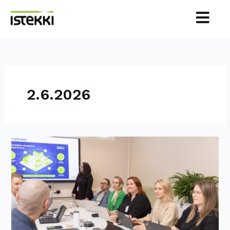
Siirry
sisältöön
2.6.2026
Istekki
kehittämisen
tukena
Pohjois-
Savon
hyvinvointialueella