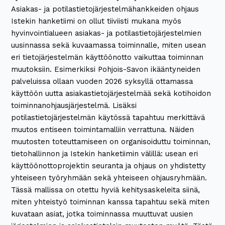
Asiakas- ja potilastietojärjestelmähankkeiden ohjaus
Istekin hanketiimi on ollut tiiviisti mukana myös
hyvinvointialueen asiakas- ja potilastietojärjestelmien
uusinnassa sekä kuvaamassa toiminnalle, miten usean
eri tietojärjestelmän käyttöönotto vaikuttaa toiminnan
muutoksiin. Esimerkiksi Pohjois-Savon ikääntyneiden
palveluissa ollaan vuoden 2026 syksyllä ottamassa
käyttöön uutta asiakastietojärjestelmää sekä kotihoidon
toiminnanohjausjärjestelmä. Lisäksi
potilastietojärjestelmän käytössä tapahtuu merkittävä
muutos entiseen toimintamalliin verrattuna. Näiden
muutosten toteuttamiseen on organisoiduttu toiminnan,
tietohallinnon ja Istekin hanketiimin välillä: usean eri
käyttöönottoprojektin seuranta ja ohjaus on yhdistetty
yhteiseen työryhmään sekä yhteiseen ohjausryhmään.
Tässä mallissa on otettu hyviä kehitysaskeleita siinä,
miten yhteistyö toiminnan kanssa tapahtuu sekä miten
kuvataan asiat, jotka toiminnassa muuttuvat uusien