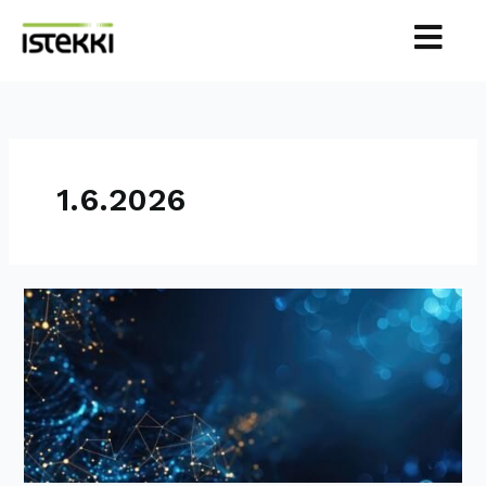
Siirry
sisältöön
1.6.2026
Istekki
julkaisi
tekoäly-
ja
automaatioratkaisujen
DPS-
hankinnan