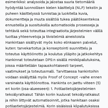
esimerkiksi: analysoida ja jalostaa suuria tietomääriä
hyödyntää luonnollisen kielen käsittelyä (NLP) tekstin ja
puheen käsittelyssä tunnistaa ja luokitella kuvia,
dokumentteja ja muuta sisältöä tukea päätöksentekoa
ennusteilla ja suosituksilla automatisoida prosesseja ja
tehtäviä sekä toteuttaa integraatioita järjestelmien välillä
tuottaa yhteenvetoja ja tiivistelmiä aineistoista
Hankintaan sisältyvät myös koko elinkaaren palvelut,
kuten: tarvekartoitus ja konseptointi suunnittelu ja
toteutus käyttöönotto ja koulutus ylläpito ja jatkokehitys
Hankinnat toteutetaan DPS:n sisällä minikilpailutuksina,
joissa määritellään tapauskohtaisesti tarpeet,
vaatimukset ja toteutusmalli. Tarvittaessa hankintoihin
voidaan sisällyttää myös Proof of Concept -vaihe ennen
varsinaista käyttöönottoa. Hankinta on jaettu viiteen (5)
eri koriin (osa-alueeseen): 1. Potilastietojärjestelmien
tekoälyratkaisut Tähän koriin kuuluvat tekoälyratkaisut
ja niihin liittyvät automatisoinnit, jotka hankitaan osaksi
potilastietojärjestelmiä. Korin sisäisissä kilpailutuksissa