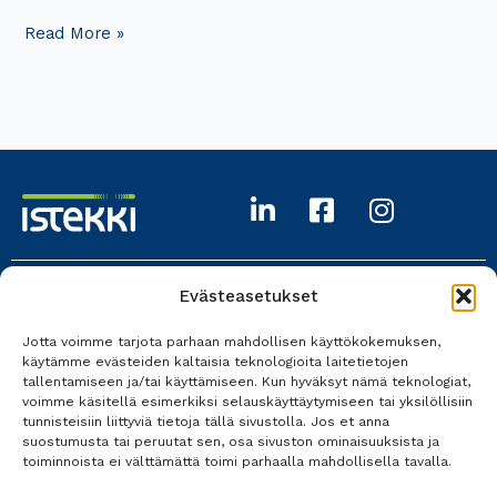
Read More »
Evästeasetukset
Istekki Oy
Jotta voimme tarjota parhaan mahdollisen käyttökokemuksen,
017 618 0700
käytämme evästeiden kaltaisia teknologioita laitetietojen
tallentamiseen ja/tai käyttämiseen. Kun hyväksyt nämä teknologiat,
Kaikki yhteystiedot
voimme käsitellä esimerkiksi selauskäyttäytymiseen tai yksilöllisiin
tunnisteisiin liittyviä tietoja tällä sivustolla. Jos et anna
suostumusta tai peruutat sen, osa sivuston ominaisuuksista ja
toiminnoista ei välttämättä toimi parhaalla mahdollisella tavalla.
Tietosuoja