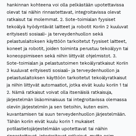
hankinnan kohteena voi olla pelkästään upotettavissa
olevat tai näihin rinnastettavat, integroitavissa olevat
ratkaisut tai molemmat. 2. Sote-toimialan fyysiset
tekoälyä hyödyntävät laitteet ja robotit Koriin 2 kuuluvat
erityisesti sosiaali- ja terveydenhuollon sekä
pelastuslaitoksen käyttöön tarkoitetut fyysiset laitteet,
koneet ja robotit, joiden toiminta perustuu tekoälyyn tai
koneoppimiseen sekä niihin liittyvät ohjelmistot. 3.
Sote-toimialan ja pelastustoimen tekoälyratkaisut Koriin
3 kuuluvat erityisesti sosiaali- ja terveydenhuollon ja
pelastuslaitoksen käyttöön tarkoitetut tekoälyratkaisut
ja niihin liittyvät automaatiot, jotka eivät kuulu koriin 1 tai
2. Nämä ratkaisut voivat olla itsenäisiä ratkaisuja,
järjestelmän lisäominaisuus tai integroitavissa olemassa
oleviin järjestelmiin ja sen tietoihin, kuten esim.
kuvantamisen tai suun terveydenhuollon järjestelmään.
Tähän koriin eivät kuulu korin 1 mukaiset
potilastietojärjestelmään upotettavat tai näihin