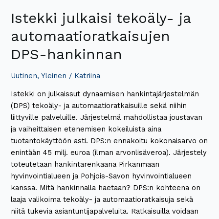
Istekki julkaisi tekoäly- ja
automaatioratkaisujen
DPS-hankinnan
Uutinen
,
Yleinen
/
Katriina
Istekki on julkaissut dynaamisen hankintajärjestelmän
(DPS) tekoäly- ja automaatioratkaisuille sekä niihin
liittyville palveluille. Järjestelmä mahdollistaa joustavan
ja vaiheittaisen etenemisen kokeiluista aina
tuotantokäyttöön asti. DPS:n ennakoitu kokonaisarvo on
enintään 45 milj. euroa (ilman arvonlisäveroa). Järjestely
toteutetaan hankintarenkaana Pirkanmaan
hyvinvointialueen ja Pohjois-Savon hyvinvointialueen
kanssa. Mitä hankinnalla haetaan? DPS:n kohteena on
laaja valikoima tekoäly- ja automaatioratkaisuja sekä
niitä tukevia asiantuntijapalveluita. Ratkaisuilla voidaan