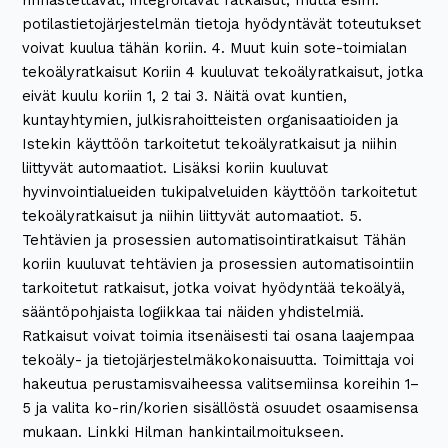
rinnastettavat, integroitavat ratkaisut, mutta esim.
potilastietojärjestelmän tietoja hyödyntävät toteutukset
voivat kuulua tähän koriin. 4. Muut kuin sote-toimialan
tekoälyratkaisut Koriin 4 kuuluvat tekoälyratkaisut, jotka
eivät kuulu koriin 1, 2 tai 3. Näitä ovat kuntien,
kuntayhtymien, julkisrahoitteisten organisaatioiden ja
Istekin käyttöön tarkoitetut tekoälyratkaisut ja niihin
liittyvät automaatiot. Lisäksi koriin kuuluvat
hyvinvointialueiden tukipalveluiden käyttöön tarkoitetut
tekoälyratkaisut ja niihin liittyvät automaatiot. 5.
Tehtävien ja prosessien automatisointiratkaisut Tähän
koriin kuuluvat tehtävien ja prosessien automatisointiin
tarkoitetut ratkaisut, jotka voivat hyödyntää tekoälyä,
sääntöpohjaista logiikkaa tai näiden yhdistelmiä.
Ratkaisut voivat toimia itsenäisesti tai osana laajempaa
tekoäly- ja tietojärjestelmäkokonaisuutta. Toimittaja voi
hakeutua perustamisvaiheessa valitsemiinsa koreihin 1–
5 ja valita ko-rin/korien sisällöstä osuudet osaamisensa
mukaan. Linkki Hilman hankintailmoitukseen.