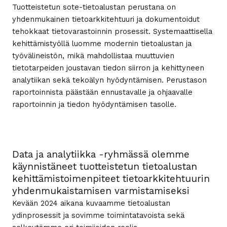
Tuotteistetun sote-tietoalustan perustana on
yhdenmukainen tietoarkkitehtuuri ja dokumentoidut
tehokkaat tietovarastoinnin prosessit. Systemaattisella
kehittämistyöllä luomme modernin tietoalustan ja
työvälineistön, mikä mahdollistaa muuttuvien
tietotarpeiden joustavan tiedon siirron ja kehittyneen
analytiikan sekä tekoälyn hyödyntämisen. Perustason
raportoinnista päästään ennustavalle ja ohjaavalle
raportoinnin ja tiedon hyödyntämisen tasolle.
Data ja analytiikka -ryhmässä olemme
käynnistäneet tuotteistetun tietoalustan
kehittämistoimenpiteet tietoarkkitehtuurin
yhdenmukaistamisen varmistamiseksi
Kevään 2024 aikana kuvaamme tietoalustan
ydinprosessit ja sovimme toimintatavoista sekä