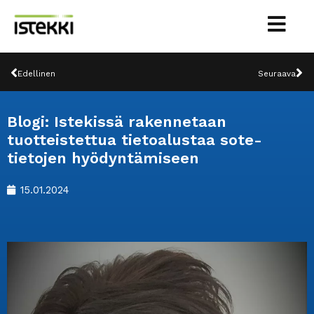
Siirry
sisältöön
Prev
Ne
Edellinen
Seuraava
Blogi: Istekissä rakennetaan
tuotteistettua tietoalustaa sote-
tietojen hyödyntämiseen
15.01.2024