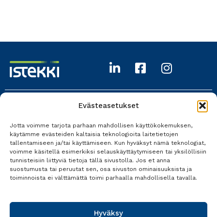
Evästeasetukset
Istekki Oy
Jotta voimme tarjota parhaan mahdollisen käyttökokemuksen,
017 618 0700
käytämme evästeiden kaltaisia teknologioita laitetietojen
tallentamiseen ja/tai käyttämiseen. Kun hyväksyt nämä teknologiat,
Kaikki yhteystiedot
voimme käsitellä esimerkiksi selauskäyttäytymiseen tai yksilöllisiin
tunnisteisiin liittyviä tietoja tällä sivustolla. Jos et anna
suostumusta tai peruutat sen, osa sivuston ominaisuuksista ja
toiminnoista ei välttämättä toimi parhaalla mahdollisella tavalla.
Tietosuoja
Käyttöehdot
Hyväksy