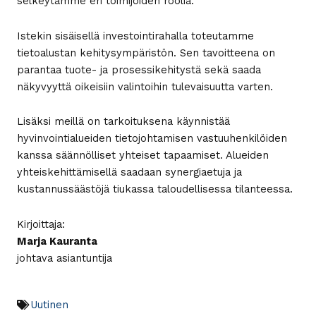
selkeytämme eri toimijoiden roolia.
Istekin sisäisellä investointirahalla toteutamme
tietoalustan kehitysympäristön. Sen tavoitteena on
parantaa tuote- ja prosessikehitystä sekä saada
näkyvyyttä oikeisiin valintoihin tulevaisuutta varten.
Lisäksi meillä on tarkoituksena käynnistää
hyvinvointialueiden tietojohtamisen vastuuhenkilöiden
kanssa säännölliset yhteiset tapaamiset. Alueiden
yhteiskehittämisellä saadaan synergiaetuja ja
kustannussäästöjä tiukassa taloudellisessa tilanteessa.
Kirjoittaja:
Marja Kauranta
johtava asiantuntija
Uutinen