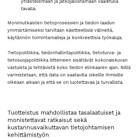
yhdistelemään ja jatkojalostamaan vaaditulla
tavalla.
Monimutkaisten tietoprosessien ja tiedon laadun
ymmärtämiseksi tarvitaan käsitteellisiä välineitä,
käytännön toimintamalleja ja konkreettisia työkaluja.
Tietopolitiikka, tiedonhallintapolitikka, tietoturva- ja
tietosuojapolitiikka liitteineen sisältävät kokonaiskuvan
vastuista ja tehtävistä koko tiedon elinkaaren ajan. Niillä
varmistetaan, että data on saatavilla oikeille ihmisille
oikeaan aikaan ja että se on luotettavaa ja turvallista.
Tuotteistus mahdollistaa tasalaatuiset ja
monistettavat ratkaisut sekä
kustannusvaikuttavan tietojohtamisen
kehittämistyön