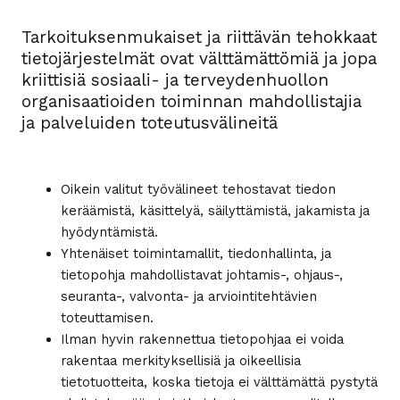
Tarkoituksenmukaiset ja riittävän tehokkaat
tietojärjestelmät ovat välttämättömiä ja jopa
kriittisiä sosiaali- ja terveydenhuollon
organisaatioi­den toiminnan mahdollistajia
ja palveluiden toteutusvälineitä
Oikein valitut työvälineet tehostavat tiedon
keräämistä, käsittelyä, säilyttämistä, jakamista ja
hyödyntämistä.
Yhtenäiset toimintamallit, tiedonhallinta, ja
tietopohja mahdollistavat johtamis-, ohjaus-,
seuranta-, valvonta- ja arviointitehtävien
toteuttamisen.
Ilman hyvin rakennettua tietopohjaa ei voida
rakentaa merkityksellisiä ja oikeellisia
tietotuotteita, koska tietoja ei välttämättä pystytä