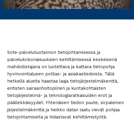
Sote-palvelutuotannon tietojohtamisessa ja
palvelukokonaisuuksien kehittämisessä keskeisenä
mahdollistajana on luotettava ja kattava tietopohja
hyvinvointialueen potilas- ja asiakastie­doista. Tällä
hetkellä alueita haastaa laaja tietojärjestelmäkenttä,
entisten sairaanhoitopiirien ja kuntakohtaisten
tietojärjestelmä- ja teknologiaratkaisuiden erot ja
päällekkäisyydet. Yhtenäisen tiedon puute, sirpaleinen
järjestelmäkenttä ja heikko datan laatu vievät pohjaa
tietojohtamiselta ja hidastavat kehittämistyötä.